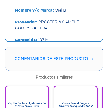
Nombre y/o Marca:
Oral B
Proveedor:
PROCTER & GAMBLE
COLOMBIA LTDA
Contenido:
107 Ml
Cantidad:
1 Tubo
COMENTARIOS DE ESTE PRODUCTO
↓
Código:
1294134
Productos similares
1
1
1
1
Cepillo Dental Colgate Años 0-
Crema Dental Colgate
D
2 Extra Suave Unds
Sensitive Blanqueador 100 G
D