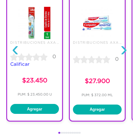
‹
›
DISTRIBUCIONES AXA S.A.S.
DISTRIBUCIONES AXA S.A.S.
0
0
Calificar
C
$23.450
$27.900
PUM: $ 23,450.00 U
PUM: $ 372.00 ML
Agregar
Agregar