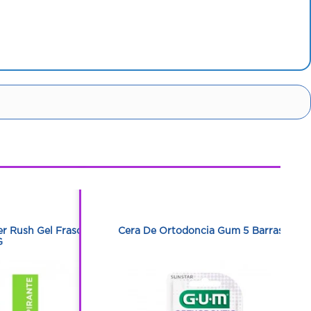
1
1
er Rush Gel Frasco
Cera De Ortodoncia Gum 5 Barras
G