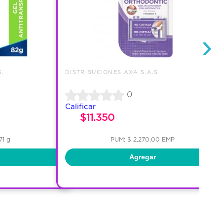
›
S.
DISTRIBUCIONES AXA S.A.S.
0
Calificar
$11.350
71 g
PUM: $ 2,270.00 EMP
Agregar