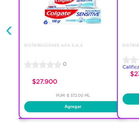
‹
DISTRIBUCIONES AXA S.A.S.
DISTRI
0
Calific
$2
$27.900
PUM: $ 372.00 ML
Agregar