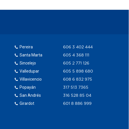
Pereira
606 3 402 444
Santa Marta
605 4 368 111
Sincelejo
605 2 771 126
Valledupar
605 5 898 680
Villavicencio
608 6 832 975
Popayán
317 513 7365
San Andrés
316 528 85 04
Girardot
601 8 886 999