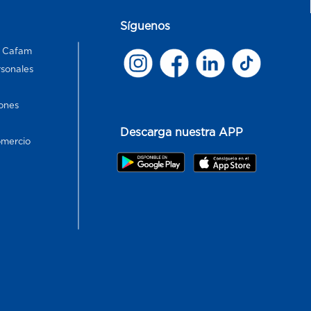
Síguenos
s Cafam
rsonales
ones
Descarga nuestra APP
omercio