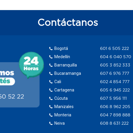
Contáctanos
Bogotá
601 6 505 222
Medellín
604 6 040 570
Barranquilla
605 3 852 333
Bucaramanga
607 6 976 777
Cali
602 4 854 777
Cartagena
605 6 945 222
Cúcuta
607 5 956 111
Manizales
606 8 962 205
Monteria
604 7 898 888
Neiva
608 8 631 222