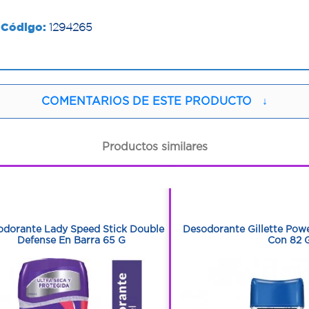
Código:
1294265
COMENTARIOS DE ESTE PRODUCTO
↓
Productos similares
1
1
1
1
odorante Lady Speed Stick Double
Desodorante Gillette Pow
Defense En Barra 65 G
Con 82 