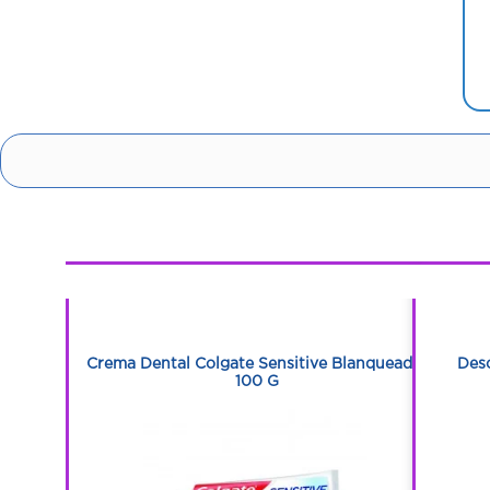
1
1
Extra Suave
Crema Dental Colgate Sensitive Blanqueador
Des
100 G