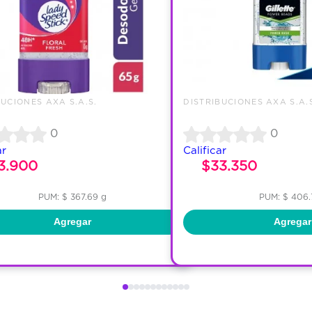
BUCIONES AXA S.A.S.
DISTRIBUCIONES AXA S.A.
0
0
ar
Calificar
3.900
$33.350
PUM: $ 367.69 g
PUM: $ 406.
Agregar
Agregar