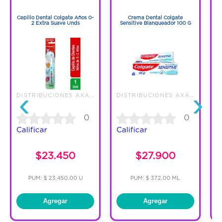
1
1
Cepillo Dental Colgate Años 0-
Crema Dental Colgate
D
2 Extra Suave Unds
Sensitive Blanqueador 100 G
D
‹
›
DISTRIBUCIONES AXA S.A.S.
DISTRIBUCIONES AXA S.A.S.
0
0
Calificar
Calificar
C
$23.450
$27.900
PUM: $ 23,450.00 U
PUM: $ 372.00 ML
Agregar
Agregar