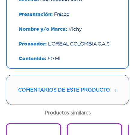
Presentación:
Frasco
Nombre y/o Marca:
Vichy
Proveedor:
L'ORÉAL COLOMBIA S.A.S.
Contenido:
50 Ml
Cantidad:
1 Frasco
Código:
1295296
COMENTARIOS DE ESTE PRODUCTO
↓
Productos similares
1
1