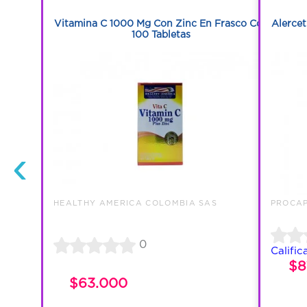
1
on 100
Vitamina C 1000 Mg Con Zinc En Frasco Con
Alercet
100 Tabletas
‹
S
HEALTHY AMERICA COLOMBIA SAS
PROCAP
0
Calific
$8
$63.000