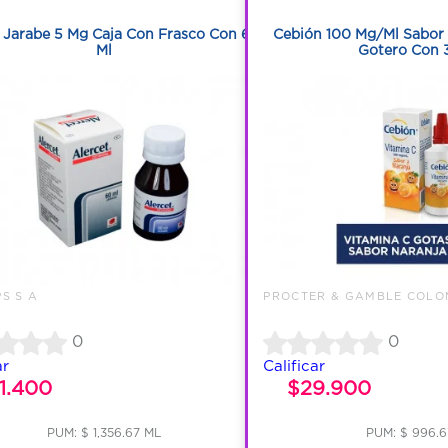
1
1
 Jarabe 5 Mg Caja Con Frasco Con 60
Cebión 100 Mg/Ml Sabor 
Ml
Gotero Con 
S S A
PROCTER & GAMBLE COLO
0
0
ar
Calificar
1.400
$29.900
PUM: $ 1,356.67 ML
PUM: $ 996.6