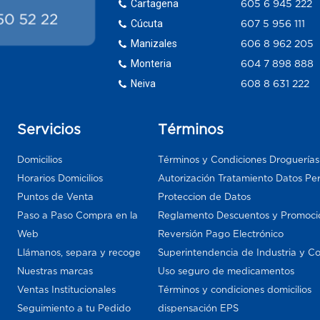
Cartagena
605 6 945 222
Cúcuta
607 5 956 111
Manizales
606 8 962 205
Monteria
604 7 898 888
Neiva
608 8 631 222
Servicios
Términos
Domicilios
Términos y Condiciones Droguería
Horarios Domicilios
Autorización Tratamiento Datos Pe
Puntos de Venta
Proteccion de Datos
Paso a Paso Compra en la
Reglamento Descuentos y Promoci
Web
Reversión Pago Electrónico
Llámanos, separa y recoge
Superintendencia de Industria y C
Nuestras marcas
Uso seguro de medicamentos
Ventas Institucionales
Términos y condiciones domicilios
Seguimiento a tu Pedido
dispensación EPS