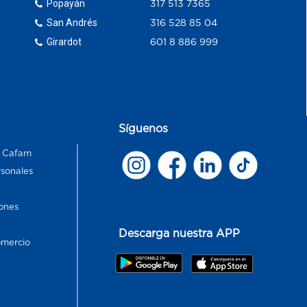
Popayán
317 513 7365
San Andrés
316 528 85 04
Girardot
601 8 886 999
Síguenos
s Cafam
rsonales
ones
Descarga nuestra APP
omercio