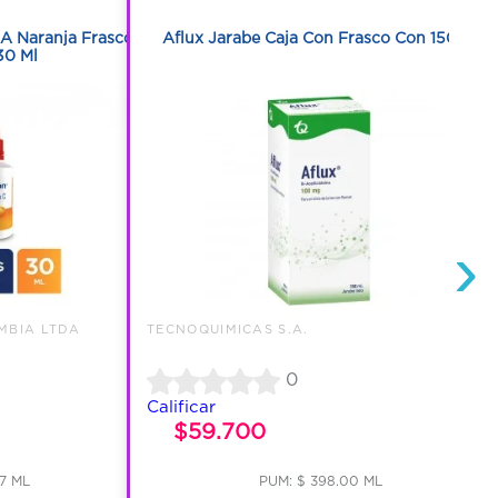
1
A Naranja Frasco
Aflux Jarabe Caja Con Frasco Con 150 Ml
30 Ml
›
MBIA LTDA
TECNOQUIMICAS S.A.
0
Calificar
$59.700
7 ML
PUM: $ 398.00 ML