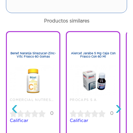
Productos similares
1
1
1
1
Benet Naranja Sinazucar-Zinc-
Alercet Jarabe 5 Mg Caja Con
Vitc Frasco 60 Gomas
Frasco Con 60 Ml
N
‹
›
COMERCIAL NUTRESA S.A.S.
PROCAPS S A
0
0
Calificar
Calificar
C