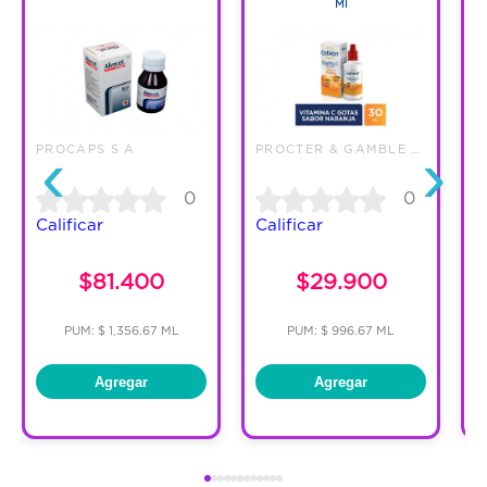
Ml
‹
›
PROCAPS S A
PROCTER & GAMBLE COLOMBIA LTDA
T
0
0
Calificar
Calificar
C
$81.400
$29.900
PUM: $ 1,356.67 ML
PUM: $ 996.67 ML
Agregar
Agregar