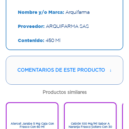
Nombre y/o Marca:
Arquifarma
Proveedor:
ARQUIFARMA SAS
Contenido:
450 Ml
Cantidad:
1 Frasco
Código:
1294314
COMENTARIOS DE ESTE PRODUCTO
↓
Productos similares
1
1
1
1
Alercet Jarabe 5 Mg Caja Con
Cebión 100 Mg/Ml Sabor A
A
Frasco Con 60 Ml
Naranja Frasco Gotero Con 30