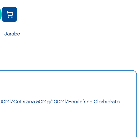
- Jarabe
Ml/Cetirizina 50Mg/100Ml/Fenilefrina Clorhidrato