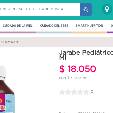
CUIDADO DE LA PIEL
CUIDADO DEL BEBÉ
SMART NUTRITION
O
 A Fresa 60 Ml
Jarabe Pediátric
Ml
$ 18.050
PUM: $ 300.83 ML
0