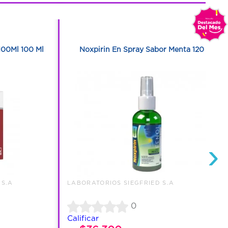
1
1
00Ml 100 Ml
Noxpirin En Spray Sabor Menta 120 Ml
›
 S.A
LABORATORIOS SIEGFRIED S.A
0
Calificar