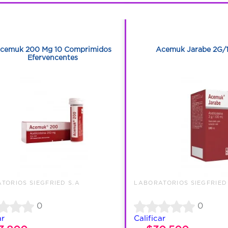
1
1
1
1
cemuk 200 Mg 10 Comprimidos
Acemuk Jarabe 2G/1
Efervencentes
TORIOS SIEGFRIED S.A
LABORATORIOS SIEGFRIED
0
0
ar
Calificar