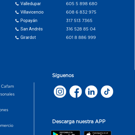
Valledupar
605 5 898 680
Villavicencio
608 6 832 975
Popayán
317 513 7365
San Andrés
316 528 85 04
Girardot
601 8 886 999
Síguenos
s Cafam
rsonales
ones
Descarga nuestra APP
omercio