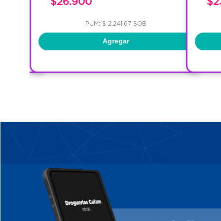
$26.900
$2
PUM: $ 2,241.67 SOB
Agregar