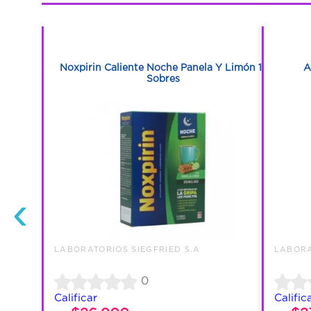
1
1
 10 Mg Caja
Noxpirin Caliente Noche Panela Y Limón 12
A
Blanda
Sobres
‹
LABORATORIOS SIEGFRIED S.A
LABORA
0
Calificar
Calific