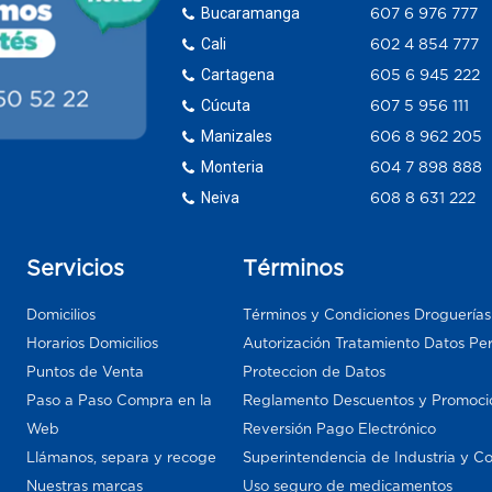
Bucaramanga
607 6 976 777
Cali
602 4 854 777
Cartagena
605 6 945 222
Cúcuta
607 5 956 111
Manizales
606 8 962 205
Monteria
604 7 898 888
Neiva
608 8 631 222
Servicios
Términos
Domicilios
Términos y Condiciones Droguería
Horarios Domicilios
Autorización Tratamiento Datos Pe
Puntos de Venta
Proteccion de Datos
Paso a Paso Compra en la
Reglamento Descuentos y Promoci
Web
Reversión Pago Electrónico
Llámanos, separa y recoge
Superintendencia de Industria y C
Nuestras marcas
Uso seguro de medicamentos