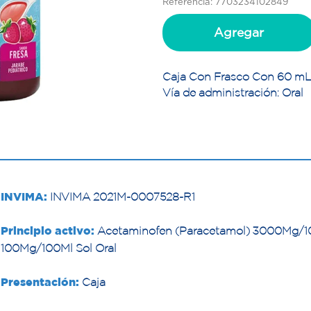
Referencia: 7703234102849
Agregar
Caja Con Frasco Con 60 mL 
Vía de administración: Oral
INVIMA:
INVIMA 2021M-0007528-R1
Principio activo:
Acetaminofen (Paracetamol) 3000Mg/100
100Mg/100Ml Sol Oral
Presentación:
Caja