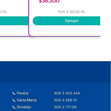
$36.300
00 ML
PUM: $ 302.50 ML
Agregar
Pereira
606 3 402 444
Santa Marta
605 4 368 111
Sincelejo
605 2 771 126