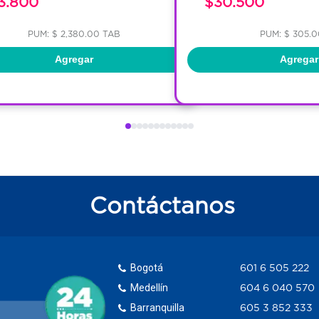
3.800
$30.500
PUM: $ 2,380.00 TAB
PUM: $ 305.
Agregar
Agregar
Contáctanos
Bogotá
601 6 505 222
Medellín
604 6 040 570
Barranquilla
605 3 852 333