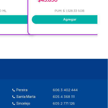
0 ML
PUM: $ 1,528.33 SOB
Agregar
Pereira
606 3 402 444
Santa Marta
605 4 368 111
Sincelejo
605 2 771 126