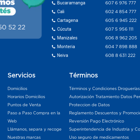
Bucaramanga
607 6 976 777
Cali
602 4 854 777
Cartagena
605 6 945 222
Cúcuta
607 5 956 111
Manizales
606 8 962 205
Monteria
604 7 898 888
Neiva
608 8 631 222
Servicios
Términos
Domicilios
Términos y Condiciones Droguería
Horarios Domicilios
Autorización Tratamiento Datos Pe
Puntos de Venta
Proteccion de Datos
Paso a Paso Compra en la
Reglamento Descuentos y Promoci
Web
Reversión Pago Electrónico
Llámanos, separa y recoge
Superintendencia de Industria y C
Nuestras marcas
Uso seguro de medicamentos