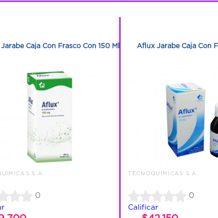
1
1
1
1
 Jarabe Caja Con Frasco Con 150 Ml
Aflux Jarabe Caja Con 
UIMICAS S.A.
TECNOQUIMICAS S.A.
0
0
ar
Calificar
9.700
$42.150