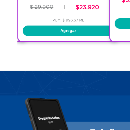
$ 29.900
$23.920
|
PUM: $ 996.67 ML
Agregar