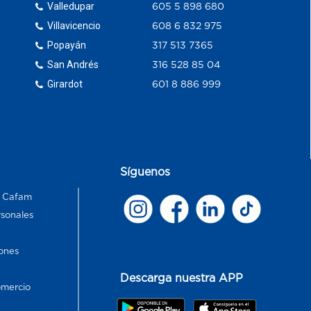
Valledupar
605 5 898 680
Villavicencio
608 6 832 975
Popayán
317 513 7365
San Andrés
316 528 85 04
Girardot
601 8 886 999
Síguenos
s Cafam
rsonales
ones
Descarga nuestra APP
omercio