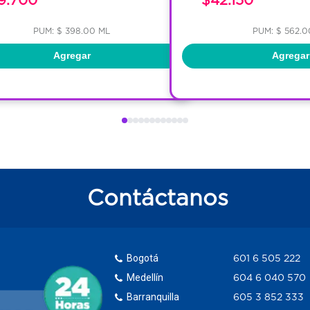
PUM: $ 398.00 ML
PUM: $ 562.0
Agregar
Agregar
Contáctanos
Bogotá
601 6 505 222
Medellín
604 6 040 570
Barranquilla
605 3 852 333