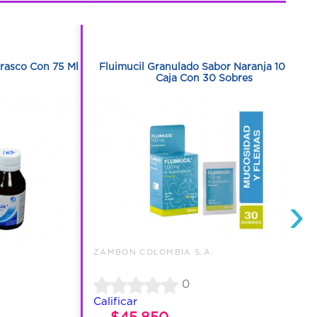
1
1
Frasco Con 75 Ml
Fluimucil Granulado Sabor Naranja 100 Mg
Caja Con 30 Sobres
›
ZAMBON COLOMBIA S.A.
0
Calificar
$45.850