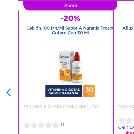
Ahora
-20%
asco Con 60
Cebión 100 Mg/Ml Sabor A Naranja Frasco
Aflux
Gotero Con 30 Ml
‹
PROCTER & GAMBLE COLOMBIA LTDA
TECNOQ
0
Calific
$5