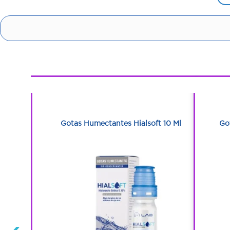
1
1
m 30 Unds
Gotas Humectantes Hialsoft 10 Ml
Go