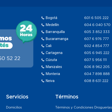
Bogotá
601 6 505 222
Medellín
604 6 040 570
Barranquilla
605 3 852 333
Bucaramanga
607 6 976 777
Cali
602 4 854 777
Cartagena
605 6 945 222
Cúcuta
607 5 956 111
Manizales
606 8 962 205
Monteria
604 7 898 888
Neiva
608 8 631 222
Servicios
Términos
Domicilios
Términos y Condiciones Droguería