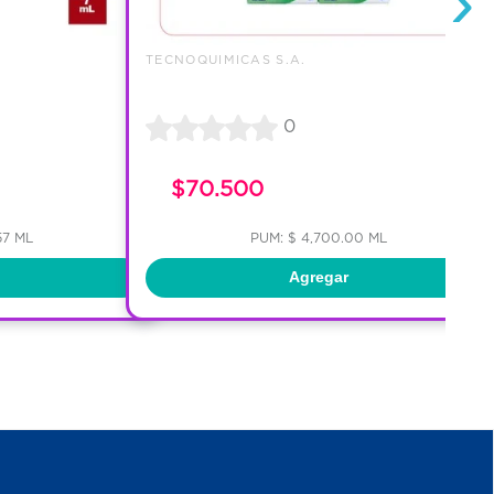
›
TECNOQUIMICAS S.A.
0
$70.500
57 ML
PUM: $ 4,700.00 ML
Agregar