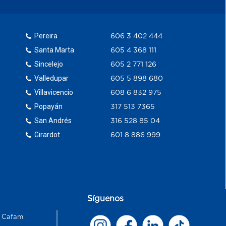
Pereira
606 3 402 444
Santa Marta
605 4 368 111
Sincelejo
605 2 771 126
Valledupar
605 5 898 680
Villavicencio
608 6 832 975
Popayán
317 513 7365
San Andrés
316 528 85 04
Girardot
601 8 886 999
Síguenos
s Cafam