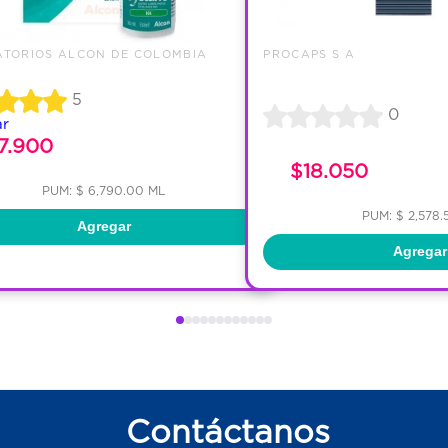
TORIOS ALCON DE COLOMBIA
PROCAPS S A
5
0
ar
7.900
$18.050
PUM: $ 6,790.00 ML
PUM: $ 2,578.
Agregar
Agregar
Contáctanos