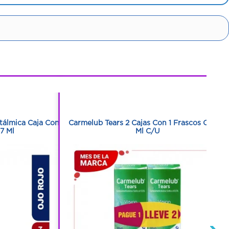
1
1
ftálmica Caja Con
Carmelub Tears 2 Cajas Con 1 Frascos Con 15
7 Ml
Ml C/U