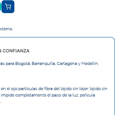
xterno.
N CONFIANZA
as para Bogotá, Barranquilla, Cartagena y Medellín.
l ojo partículas de fibra del tejido sin tejer; tejido sin
 impide completamente el paso de la luz; película
.