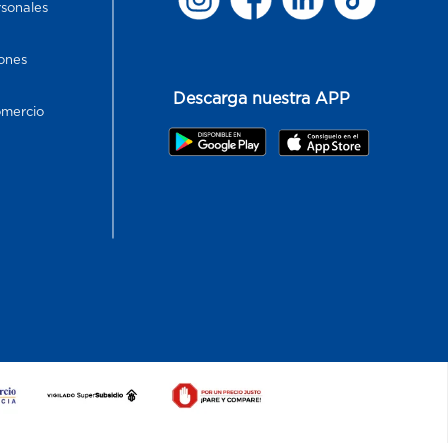
rsonales
ones
Descarga nuestra APP
omercio