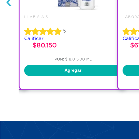
‹
I-LAB S.A.S
LABORA
5
Calificar
Calific
$80.150
$6
PUM: $ 8,015.00 ML
Agregar