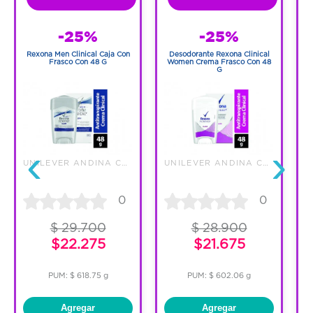
-25%
-25%
R
Rexona Men Clinical Caja Con
Desodorante Rexona Clinical
Frasco Con 48 G
Women Crema Frasco Con 48
G
‹
›
UNILEVER ANDINA COLOMBIA LTDA
UNILEVER ANDINA COLOMBIA LTDA
C
0
0
$ 29.700
$ 28.900
$22.275
$21.675
PUM: $ 618.75 g
PUM: $ 602.06 g
Agregar
Agregar