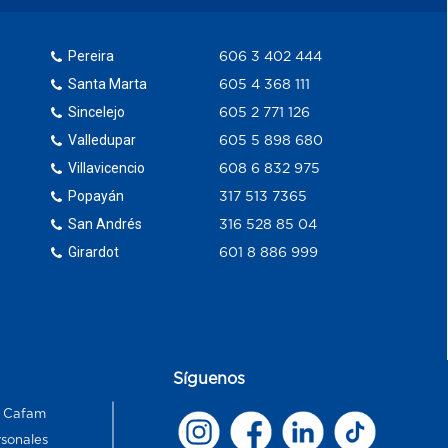
Pereira
606 3 402 444
Santa Marta
605 4 368 111
Sincelejo
605 2 771 126
Valledupar
605 5 898 680
Villavicencio
608 6 832 975
Popayán
317 513 7365
San Andrés
316 528 85 04
Girardot
601 8 886 999
Síguenos
s Cafam
rsonales