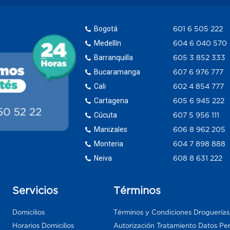
Bogotá
601 6 505 222
Medellín
604 6 040 570
Barranquilla
605 3 852 333
Bucaramanga
607 6 976 777
Cali
602 4 854 777
Cartagena
605 6 945 222
Cúcuta
607 5 956 111
Manizales
606 8 962 205
Monteria
604 7 898 888
Neiva
608 8 631 222
Servicios
Términos
Domicilios
Términos y Condiciones Droguería
Horarios Domicilios
Autorización Tratamiento Datos Pe