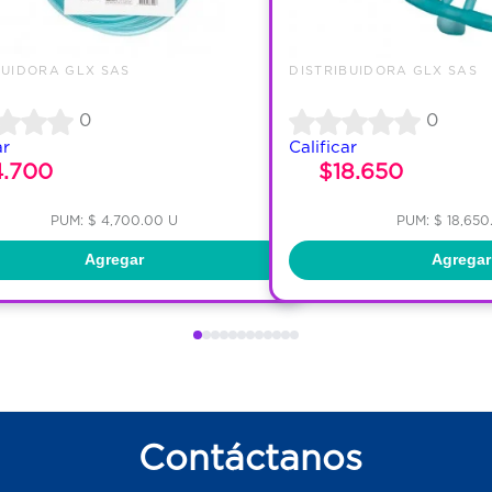
BUIDORA GLX SAS
DISTRIBUIDORA GLX SAS
0
0
ar
Calificar
4.700
$18.650
PUM: $ 4,700.00 U
PUM: $ 18,650
Agregar
Agregar
Contáctanos