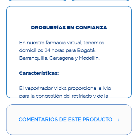
DROGUERÍAS EN CONFIANZA
En nuestra farmacia virtual, tenemos
domicilios 24 horas para Bogotá,
Barranquilla, Cartagena y Medellín.
Características:
El vaporizador Vicks proporciona alivio
para la congestión del resfriado y de la
gripe. Una unidad de calefacción se
encuentra en la parte superior del
depósito, y el vapor se produce a partir de
COMENTARIOS DE ESTE PRODUCTO
↓
una mezcla de agua y medicina. El
vaporizador está diseñado para funcionar