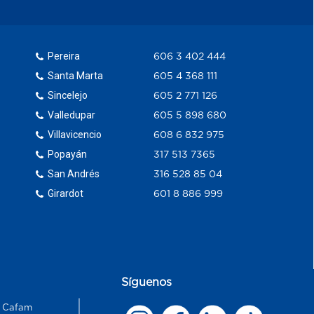
Pereira
606 3 402 444
Santa Marta
605 4 368 111
Sincelejo
605 2 771 126
Valledupar
605 5 898 680
Villavicencio
608 6 832 975
Popayán
317 513 7365
San Andrés
316 528 85 04
Girardot
601 8 886 999
Síguenos
s Cafam