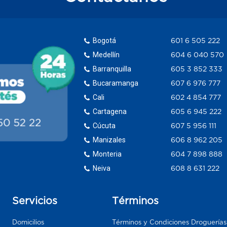
Bogotá
601 6 505 222
Medellín
604 6 040 570
Barranquilla
605 3 852 333
Bucaramanga
607 6 976 777
Cali
602 4 854 777
Cartagena
605 6 945 222
Cúcuta
607 5 956 111
Manizales
606 8 962 205
Monteria
604 7 898 888
Neiva
608 8 631 222
Servicios
Términos
Domicilios
Términos y Condiciones Droguería