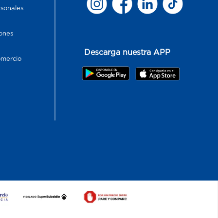
rsonales
ones
Descarga nuestra APP
omercio