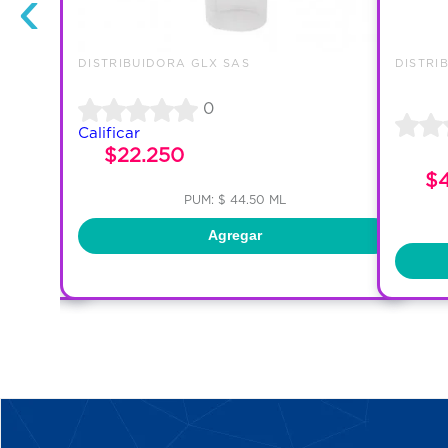
‹
DISTRIBUIDORA GLX SAS
DISTRI
0
Calificar
$22.250
$
PUM: $ 44.50 ML
Agregar