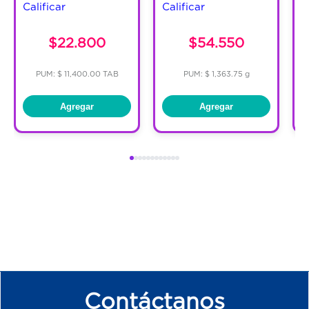
Calificar
Calificar
C
$22.800
$54.550
PUM: $ 11,400.00 TAB
PUM: $ 1,363.75 g
Agregar
Agregar
Contáctanos