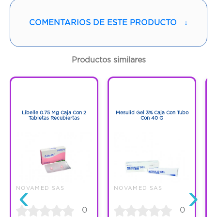
Vía de administración:
ORAL
COMENTARIOS DE ESTE PRODUCTO
↓
Contenido:
1 Und
Productos similares
Cantidad:
10 Tabletas
1
1
Código:
1265382
1
1
Libelle 0.75 Mg Caja Con 2
Mesulid Gel 3% Caja Con Tubo
M
Tabletas Recubiertas
Con 40 G
‹
›
NOVAMED SAS
NOVAMED SAS
N
0
0