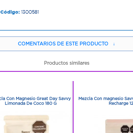
Código:
1300581
COMENTARIOS DE ESTE PRODUCTO
↓
Productos similares
1
1
1
1
cla Con Magnesio Great Day Savvy
Mezcla Con magnesio Savv
Limonada De Coco 180 G
Recharge 1