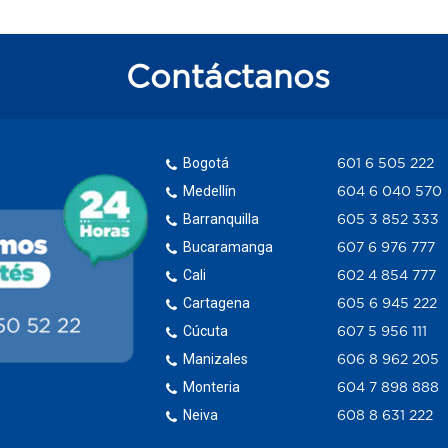
Contáctanos
Bogotá
601 6 505 222
Medellín
604 6 040 570
Barranquilla
605 3 852 333
Bucaramanga
607 6 976 777
Cali
602 4 854 777
Cartagena
605 6 945 222
Cúcuta
607 5 956 111
Manizales
606 8 962 205
Monteria
604 7 898 888
Neiva
608 8 631 222