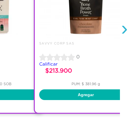
›
SAVVY CORP SAS
0
Calificar
$213.900
00 SOB
PUM: $ 381.96 g
Agregar