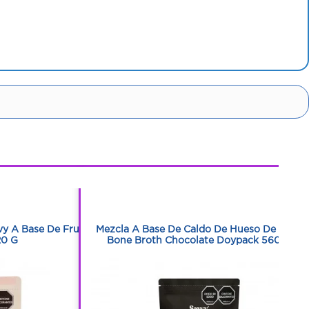
1
1
y A Base De Fruta
Mezcla A Base De Caldo De Hueso De Pollo
20 G
Bone Broth Chocolate Doypack 560 G