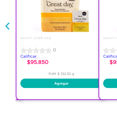
‹
SAVVY CORP SAS
SAVVY 
0
Calificar
Calific
$95.850
$9
PUM: $ 532.50 g
Agregar