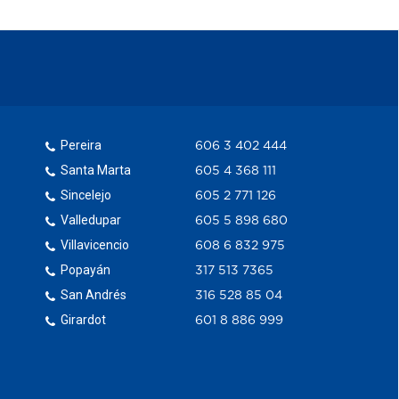
Pereira
606 3 402 444
Santa Marta
605 4 368 111
Sincelejo
605 2 771 126
Valledupar
605 5 898 680
Villavicencio
608 6 832 975
Popayán
317 513 7365
San Andrés
316 528 85 04
Girardot
601 8 886 999