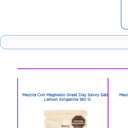
1
1
ándanos &
Mezcla Con Magnesio Great Day Savvy Sabor
Mez
Lemon Gingerine 180 G