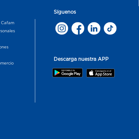
Síguenos
s Cafam
rsonales
ones
Descarga nuestra APP
omercio