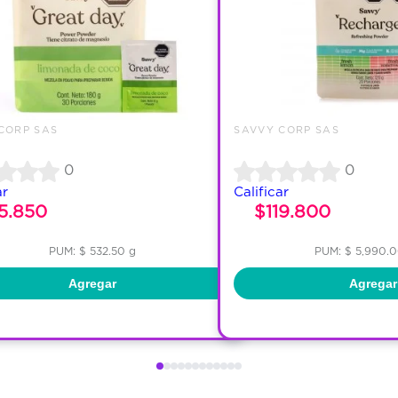
CORP SAS
SAVVY CORP SAS
0
0
ar
Calificar
5.850
$119.800
PUM: $ 532.50 g
PUM: $ 5,990.
Agregar
Agregar