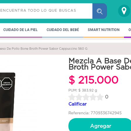
CUIDADO DE LA PIEL
CUIDADO DEL BEBÉ
SMART NUTRITION
O
ueso De Pollo Bone Broth Power Sabor Cappuccino 560 G
Mezcla A Base D
Broth Power Sab
$ 215.000
PUM: $ 383.92 g
0
Calificar
Referencia: 7709336742945
Agregar