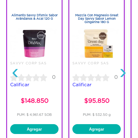
1
1
1
1
Alimento Savvy Dfsmix Sabor
Mezcla Con Magnesio Great
Arándanos & Acai 120 G
Day Savvy Sabor Lemon
D
Gingerine 180 G
‹
›
SAVVY CORP SAS
SAVVY CORP SAS
S
0
0
Calificar
Calificar
C
$148.850
$95.850
PUM: $ 4,961.67 SOB
PUM: $ 532.50 g
Agregar
Agregar