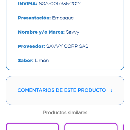
INVIMA:
NSA-0017335-2024
Presentación:
Empaque
Nombre y/o Marca:
Savvy
Proveedor:
SAVVY CORP SAS
Sabor:
Limón
Contenido:
6 G
Cantidad:
2 Empaque
COMENTARIOS DE ESTE PRODUCTO
↓
Código:
1300933
Productos similares