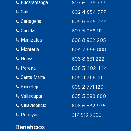
Bucaramanga
607 6 976 777
Cali
602 4 854 777
Cartagena
605 6 945 222
Cúcuta
607 5 956 111
Manizales
606 8 962 205
Monteria
604 7 898 888
Neiva
608 8 631 222
Pereira
606 3 402 444
Santa Marta
605 4 368 111
Sincelejo
605 2 771 126
Valledupar
605 5 898 680
Villavicencio
608 6 832 975
Popayán
317 513 7365
Beneficios