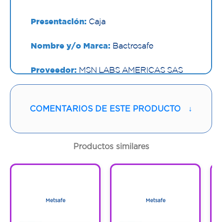
Presentación:
Caja
Nombre y/o Marca:
Bactrosafe
Proveedor:
MSN LABS AMERICAS SAS
Vía de administración:
ORAL
COMENTARIOS DE ESTE PRODUCTO
↓
Contenido:
1 Und
Cantidad:
3 Tabletas
Productos similares
Código:
1291335
1
1
1
1
Metsafe
Metsafe