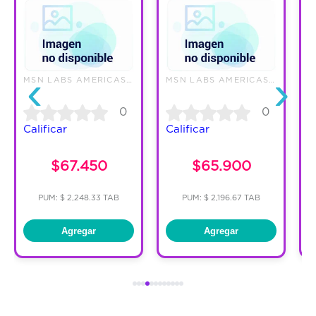
‹
›
MSN LABS AMERICAS SAS
MSN LABS AMERICAS SAS
0
0
Calificar
Calificar
C
$67.450
$65.900
PUM: $ 2,248.33 TAB
PUM: $ 2,196.67 TAB
Agregar
Agregar