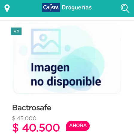
RX
Bactrosafe
$ 45.000
$ 40.500
AHORA