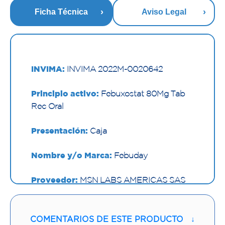
Ficha Técnica
Aviso Legal
INVIMA:
INVIMA 2022M-0020642
Principio activo:
Febuxostat 80Mg Tab
Rec Oral
Presentación:
Caja
Nombre y/o Marca:
Febuday
Proveedor:
MSN LABS AMERICAS SAS
Vía de administración:
ORAL
COMENTARIOS DE ESTE PRODUCTO
↓