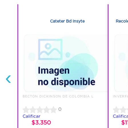
1
 Caja Con
Cateter Bd Insyte
Recol
‹
BECTON DICKINSON DE COLOMBIA L
INVERF
0
Calificar
Calific
$3.350
$1