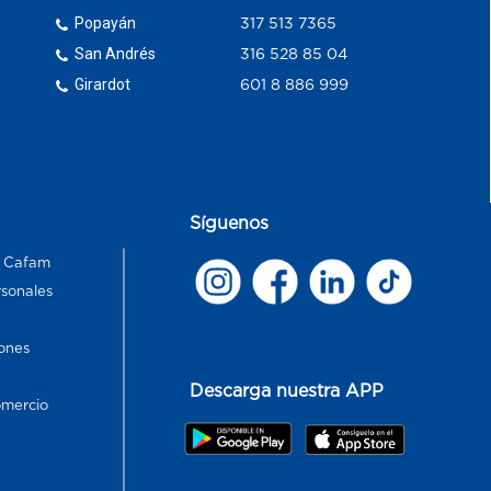
Popayán
317 513 7365
San Andrés
316 528 85 04
Girardot
601 8 886 999
Síguenos
s Cafam
rsonales
ones
Descarga nuestra APP
omercio