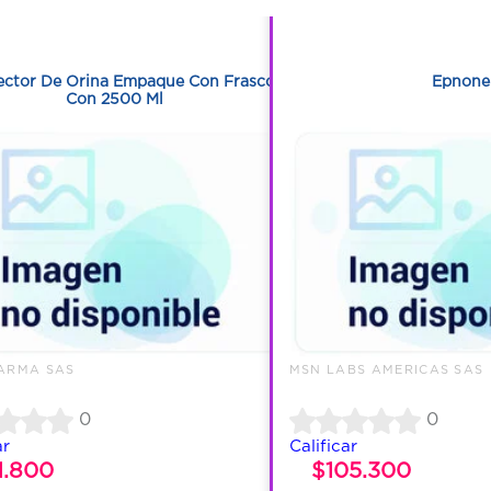
1
1
ector De Orina Empaque Con Frasco
Epnone
Con 2500 Ml
ARMA SAS
MSN LABS AMERICAS SAS
0
0
ar
Calificar
1.800
$105.300