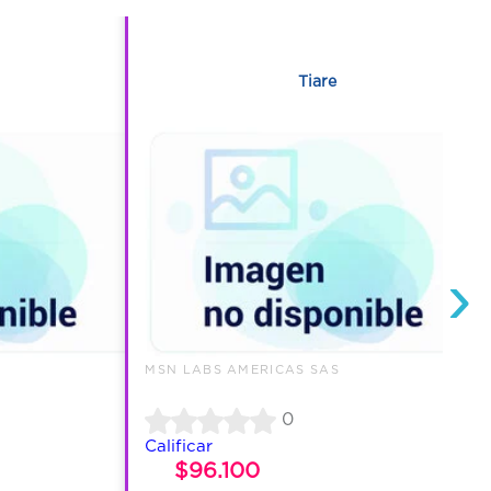
1
Tiare
›
MSN LABS AMERICAS SAS
0
Calificar
$96.100