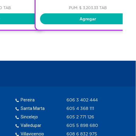
00 TAB
PUM: $ 3,203.33 TAB
Agregar
Pereira
606 3 402 444
Santa Marta
605 4 368 111
Sincelejo
605 2 771 126
Valledupar
605 5 898 680
Villavicencio
608 6 832 975