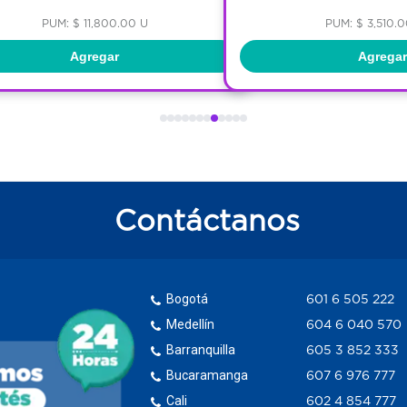
PUM: $ 11,800.00 U
PUM: $ 3,510.
Agregar
Agregar
Contáctanos
Bogotá
601 6 505 222
Medellín
604 6 040 570
Barranquilla
605 3 852 333
Bucaramanga
607 6 976 777
Cali
602 4 854 777