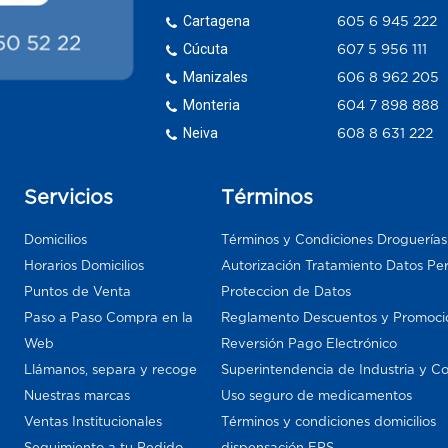
Cartagena
605 6 945 222
Cúcuta
607 5 956 111
Manizales
606 8 962 205
Monteria
604 7 898 888
Neiva
608 8 631 222
Servicios
Términos
Domicilios
Términos y Condiciones Droguería
Horarios Domicilios
Autorización Tratamiento Datos Pe
Puntos de Venta
Proteccion de Datos
Paso a Paso Compra en la
Reglamento Descuentos y Promoci
Web
Reversión Pago Electrónico
Llámanos, separa y recoge
Superintendencia de Industria y C
Nuestras marcas
Uso seguro de medicamentos
Ventas Institucionales
Términos y condiciones domicilios
Seguimiento a tu Pedido
dispensación EPS