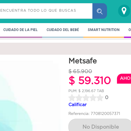
CUIDADO DE LA PIEL
CUIDADO DEL BEBÉ
SMART NUTRITION
O
Metsafe
$ 65.900
$ 59.310
AHO
PUM: $ 2,196.67 TAB
0
Calificar
Referencia: 7708120057371
No Disponible