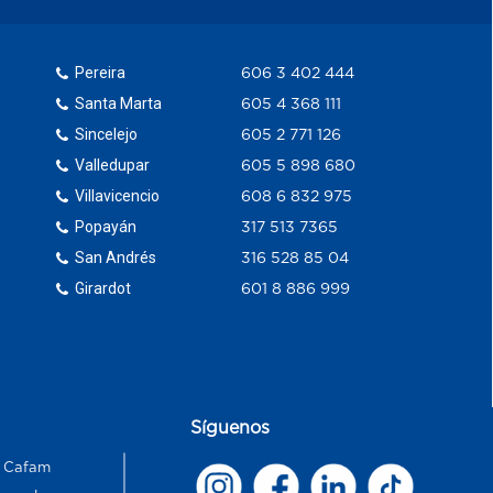
Pereira
606 3 402 444
Santa Marta
605 4 368 111
Sincelejo
605 2 771 126
Valledupar
605 5 898 680
Villavicencio
608 6 832 975
Popayán
317 513 7365
San Andrés
316 528 85 04
Girardot
601 8 886 999
Síguenos
s Cafam