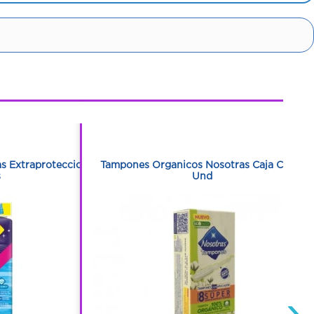
1
1
as Extraproteccion
Tampones Organicos Nosotras Caja Con 8
s
Und
›