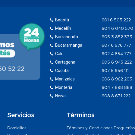
Bogotá
601 6 505 222
Medellín
604 6 040 570
Barranquilla
605 3 852 333
Bucaramanga
607 6 976 777
Cali
602 4 854 777
Cartagena
605 6 945 222
Cúcuta
607 5 956 111
Manizales
606 8 962 205
Monteria
604 7 898 888
Neiva
608 8 631 222
Servicios
Términos
Domicilios
Términos y Condiciones Droguería