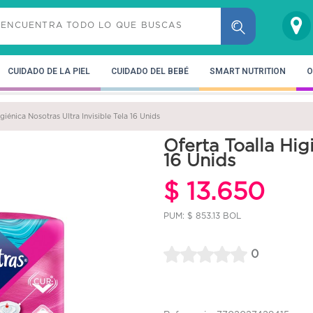
CUIDADO DE LA PIEL
CUIDADO DEL BEBÉ
SMART NUTRITION
O
giénica Nosotras Ultra Invisible Tela 16 Unids
Oferta Toalla Hig
16 Unids
$ 13.650
PUM: $ 853.13 BOL
0