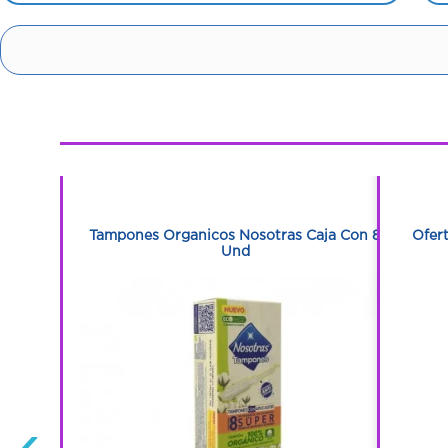
1
1
aproteccion
Tampones Organicos Nosotras Caja Con 8
Ofer
Und
‹