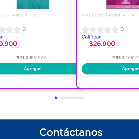
TOS FAMILIA S.A.
PRODUCTOS FAMILIA S.A.
0
0
ar
Calificar
0.900
$26.900
PUM: $ 193.13 CAJ
PUM: $ 1,681.
Agregar
Agregar
Contáctanos