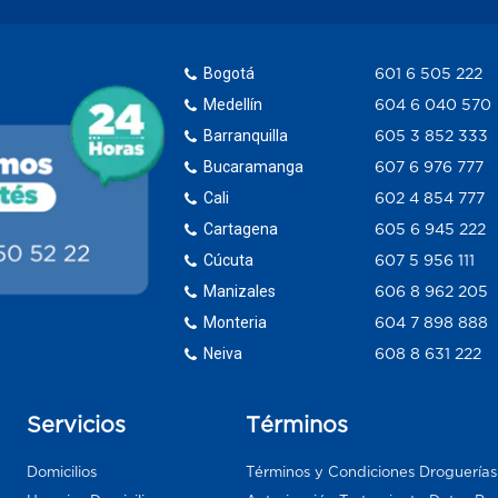
Bogotá
601 6 505 222
Medellín
604 6 040 570
Barranquilla
605 3 852 333
Bucaramanga
607 6 976 777
Cali
602 4 854 777
Cartagena
605 6 945 222
Cúcuta
607 5 956 111
Manizales
606 8 962 205
Monteria
604 7 898 888
Neiva
608 8 631 222
Servicios
Términos
Domicilios
Términos y Condiciones Droguería