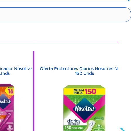
1
1
icador Nosotras 2
Oferta Protectores Diarios Nosotras Normal
 Unds
150 Unds
›