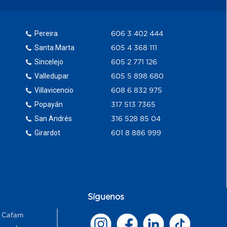
Pereira
606 3 402 444
Santa Marta
605 4 368 111
Sincelejo
605 2 771 126
Valledupar
605 5 898 680
Villavicencio
608 6 832 975
Popayán
317 513 7365
San Andrés
316 528 85 04
Girardot
601 8 886 999
Síguenos
s Cafam