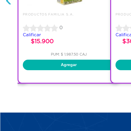
PRODUCTOS FAMILIA S.A.
PRODUC
0
Calificar
Calific
$15.900
$3
PUM: $ 1,987.50 CAJ
Agregar