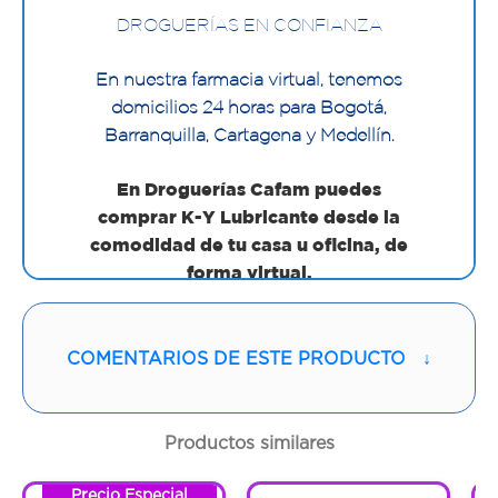
DROGUERÍAS EN CONFIANZA
En nuestra farmacia virtual, tenemos
domicilios 24 horas para Bogotá,
Barranquilla, Cartagena y Medellín.
En Droguerías Cafam puedes
comprar K-Y Lubricante desde la
comodidad de tu casa u oficina, de
forma virtual.
DROGUERIAS EN CONFIANZA
En nuestra farmacia virtual, tenemos
COMENTARIOS DE ESTE PRODUCTO
↓
domicilios 24 horas para Bogotá y
Medellín.
Productos similares
Es un producto íntimo diseñado para
mejorar la experiencia sexual necesitará
Precio Especial