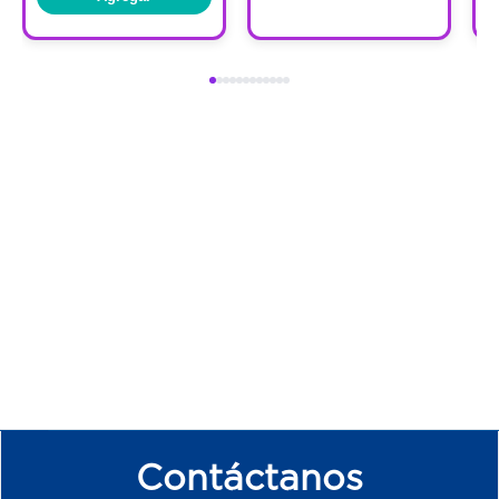
Gel fue especialmente desarrollado para la
lubricación íntima. Garantiza una
lubricación segura.
Garantiza una lubricación segura y
discreta.
KY es ideal para uso con condones ya que
es a base de agua.
es seguro para uso diario.
Contáctanos