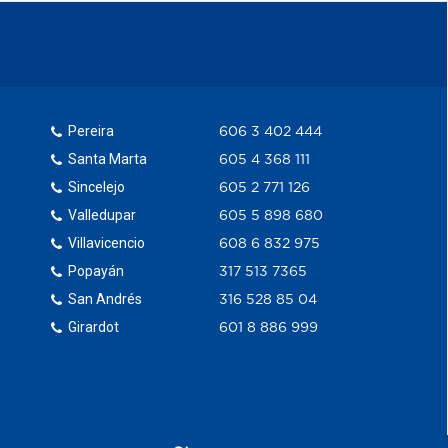
Pereira
606 3 402 444
Santa Marta
605 4 368 111
Sincelejo
605 2 771 126
Valledupar
605 5 898 680
Villavicencio
608 6 832 975
Popayán
317 513 7365
San Andrés
316 528 85 04
Girardot
601 8 886 999