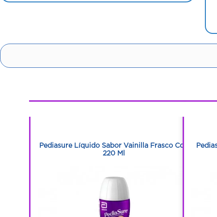
1
1
 A Fresa
Pediasure Líquido Sabor Vainilla Frasco Con
Pedia
220 Ml