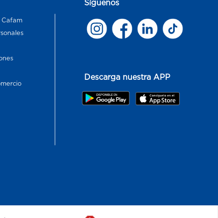
Síguenos
s Cafam
rsonales
ones
Descarga nuestra APP
omercio