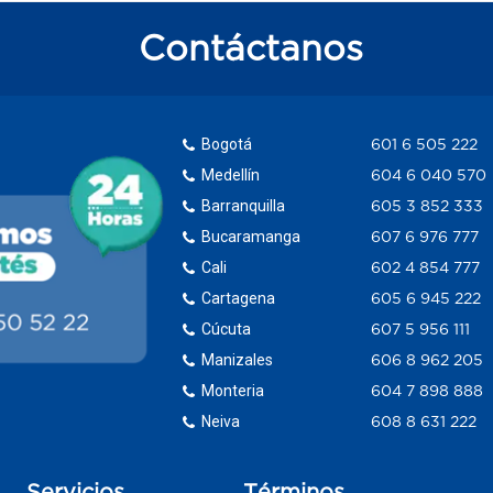
Contáctanos
Bogotá
601 6 505 222
Medellín
604 6 040 570
Barranquilla
605 3 852 333
Bucaramanga
607 6 976 777
Cali
602 4 854 777
Cartagena
605 6 945 222
Cúcuta
607 5 956 111
Manizales
606 8 962 205
Monteria
604 7 898 888
Neiva
608 8 631 222
Servicios
Términos