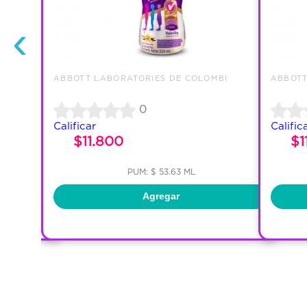
‹
BI
ABBOTT LABORATORIES DE COLOMBI
ABBOTT
0
Calificar
Calific
$11.800
$1
PUM: $ 53.63 ML
Agregar