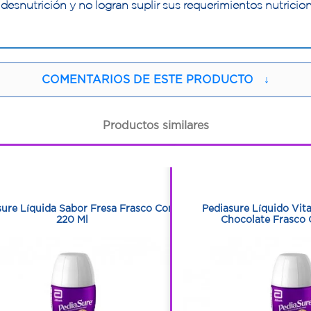
desnutrición y no logran suplir sus requerimientos nutrici
COMENTARIOS DE ESTE PRODUCTO
↓
Productos similares
1
1
1
1
sure Líquida Sabor Fresa Frasco Con
Pediasure Líquido Vit
220 Ml
Chocolate Frasco 