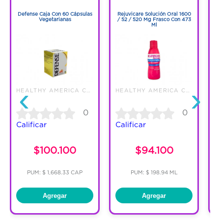
1
1
Defense Caja Con 60 Cápsulas
Rejuvicare Solución Oral 1600
Vegetarianas
/ 52 / 520 Mg Frasco Con 473
O
Ml
‹
›
HEALTHY AMERICA COLOMBIA SAS
HEALTHY AMERICA COLOMBIA SAS
0
0
Calificar
Calificar
C
$100.100
$94.100
PUM: $ 1,668.33 CAP
PUM: $ 198.94 ML
Agregar
Agregar