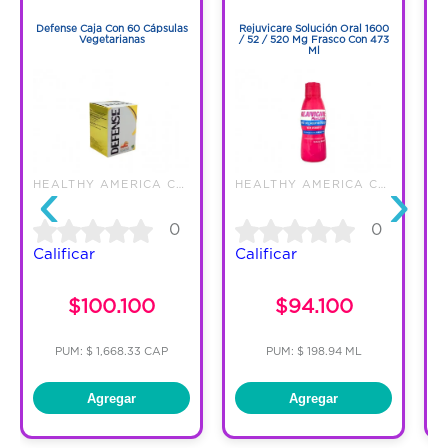
1
1
Defense Caja Con 60 Cápsulas
Rejuvicare Solución Oral 1600
Vegetarianas
/ 52 / 520 Mg Frasco Con 473
O
Ml
‹
›
HEALTHY AMERICA COLOMBIA SAS
HEALTHY AMERICA COLOMBIA SAS
0
0
Calificar
Calificar
C
$100.100
$94.100
PUM: $ 1,668.33 CAP
PUM: $ 198.94 ML
Agregar
Agregar