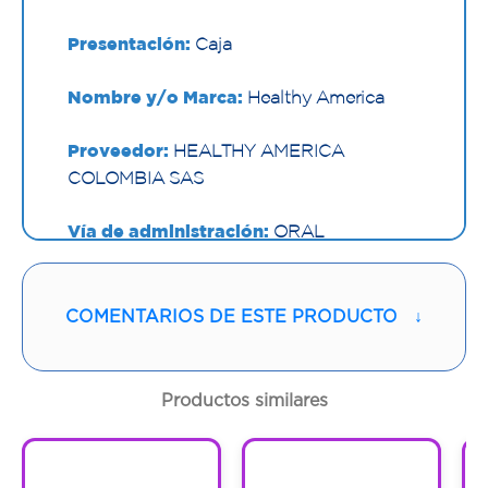
Presentación:
Caja
Nombre y/o Marca:
Healthy America
Proveedor:
HEALTHY AMERICA
COLOMBIA SAS
Vía de administración:
ORAL
Contenido:
1 Und
COMENTARIOS DE ESTE PRODUCTO
↓
Cantidad:
30 Cápsulas
Código:
1295337
Productos similares
1
1