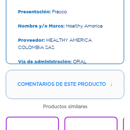
Presentación:
Frasco
Nombre y/o Marca:
Healthy America
Proveedor:
HEALTHY AMERICA
COLOMBIA SAS
Vía de administración:
ORAL
Contenido:
1 Und
COMENTARIOS DE ESTE PRODUCTO
↓
Cantidad:
100 Cápsulas
Código:
1295336
Productos similares
1
1