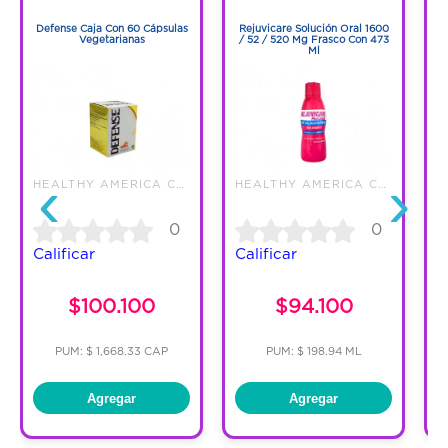
1
1
Defense Caja Con 60 Cápsulas
Rejuvicare Solución Oral 1600
Vegetarianas
/ 52 / 520 Mg Frasco Con 473
O
Ml
‹
›
HEALTHY AMERICA COLOMBIA SAS
HEALTHY AMERICA COLOMBIA SAS
0
0
Calificar
Calificar
C
$100.100
$94.100
PUM: $ 1,668.33 CAP
PUM: $ 198.94 ML
Agregar
Agregar