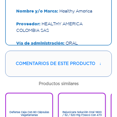
Nombre y/o Marca:
Healthy America
Proveedor:
HEALTHY AMERICA
COLOMBIA SAS
Vía de administración:
ORAL
Contenido:
1 Und
COMENTARIOS DE ESTE PRODUCTO
↓
Cantidad:
100 Cápsulas
Código:
1295338
Productos similares
1
1
1
1
Defense Caja Con 60 Cápsulas
Rejuvicare Solución Oral 1600
Vegetarianas
/ 52 / 520 Mg Frasco Con 473
O