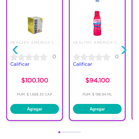
Ml
‹
›
HEALTHY AMERICA COLOMBIA SAS
HEALTHY AMERICA COLOMBIA SAS
0
0
Calificar
Calificar
C
$100.100
$94.100
PUM: $ 1,668.33 CAP
PUM: $ 198.94 ML
Agregar
Agregar