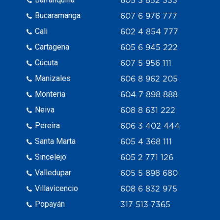
605 3 852 333
Bucaramanga
607 6 976 777
Cali
602 4 854 777
Cartagena
605 6 945 222
Cúcuta
607 5 956 111
Manizales
606 8 962 205
Monteria
604 7 898 888
Neiva
608 8 631 222
Pereira
606 3 402 444
Santa Marta
605 4 368 111
Sincelejo
605 2 771 126
Valledupar
605 5 898 680
Villavicencio
608 6 832 975
Popayán
317 513 7365