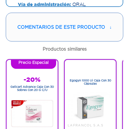
Vía de administración:
ORAL
Contenido:
10 G
COMENTARIOS DE ESTE PRODUCTO
↓
Cantidad:
30 Sobres
Código:
1258820
Productos similares
Precio Especial
1
1
-20%
Egogyn 1000 Ui Caja Con 30
Cápsulas
Gelicart Advance Caja Con 30
Sobres Con 20 G C/U
LAFRANCOL S.A.S