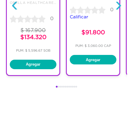
‹
›
OPELLA HEALTHCARE COLOMBIA SAS
0
Calificar
C
0
$ 167.900
$91.800
$134.320
PUM: $ 3,060.00 CAP
PUM: $ 5,596.67 SOB
Agregar
Agregar