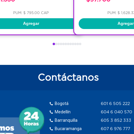
PUM: $ 795.00 CAP
PUM: $ 1,628.
Agregar
Agregar
Contáctanos
Bogotá
601 6 505 222
Medellín
604 6 040 570
Barranquilla
605 3 852 333
Bucaramanga
607 6 976 777