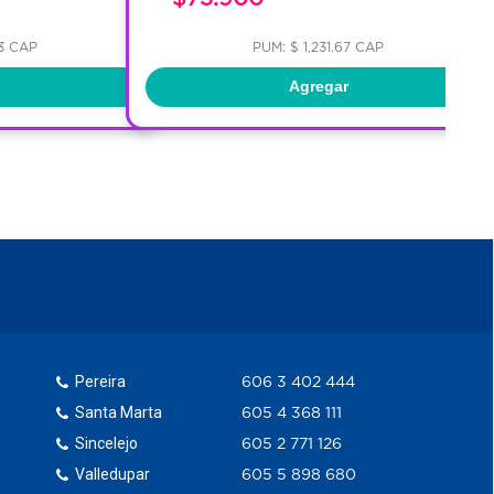
33 CAP
PUM: $ 1,231.67 CAP
Agregar
Pereira
606 3 402 444
Santa Marta
605 4 368 111
Sincelejo
605 2 771 126
Valledupar
605 5 898 680