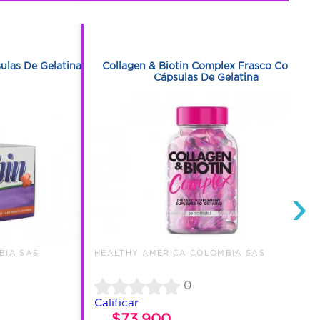
1
1
ulas De Gelatina
Collagen & Biotin Complex Frasco Con 60
Cápsulas De Gelatina
›
BIA SAS
HEALTHY AMERICA COLOMBIA SAS
0
Calificar
$73.900