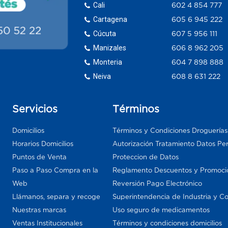
Cali
602 4 854 777
Cartagena
605 6 945 222
Cúcuta
607 5 956 111
Manizales
606 8 962 205
Monteria
604 7 898 888
Neiva
608 8 631 222
Servicios
Términos
Domicilios
Términos y Condiciones Droguería
Horarios Domicilios
Autorización Tratamiento Datos Pe
Puntos de Venta
Proteccion de Datos
Paso a Paso Compra en la
Reglamento Descuentos y Promoci
Web
Reversión Pago Electrónico
Llámanos, separa y recoge
Superintendencia de Industria y C
Nuestras marcas
Uso seguro de medicamentos
Ventas Institucionales
Términos y condiciones domicilios