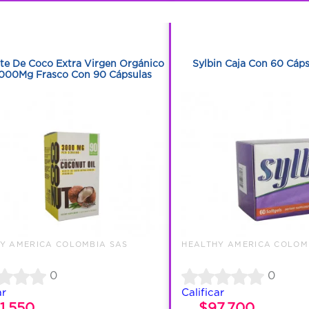
1
1
1
1
te De Coco Extra Virgen Orgánico
Sylbin Caja Con 60 Cáps
000Mg Frasco Con 90 Cápsulas
Y AMERICA COLOMBIA SAS
HEALTHY AMERICA COLOM
0
0
ar
Calificar
1.550
$97.700