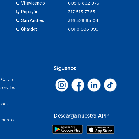
Villavicencio
608 6 832 975
Popayán
317 513 7365
San Andrés
316 528 85 04
Girardot
601 8 886 999
Síguenos
s Cafam
rsonales
ones
Descarga nuestra APP
omercio