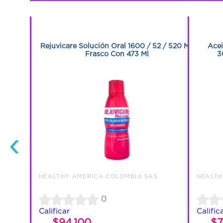
1
1
getarianas
Rejuvicare Solución Oral 1600 / 52 / 520 Mg
Acei
Frasco Con 473 Ml
3
‹
S
HEALTHY AMERICA COLOMBIA SAS
HEALTH
0
Calificar
Calific
$94.100
$7