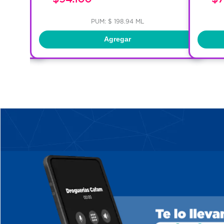
PUM: $ 198.94 ML
Agregar