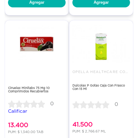
Agregar
Agregar
OPELLA HEALTHCARE COLOMBIA SAS
Dulcolax P Gotas Caja Con Frasco
Ciruelax Minitabs 75 Mg 10
Con 15 Ml
Comprimidos Recubiertos
0
0
Calificar
41.500
13.400
PUM: $ 2,766.67 ML
PUM: $ 1,340.00 TAB