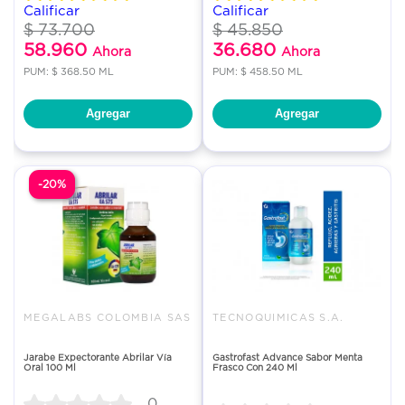
Calificar
Calificar
$ 73.700
$ 45.850
58.960
36.680
Ahora
Ahora
PUM: $ 368.50 ML
PUM: $ 458.50 ML
Agregar
Agregar
-20%
MEGALABS COLOMBIA SAS
TECNOQUIMICAS S.A.
Jarabe Expectorante Abrilar Vía
Gastrofast Advance Sabor Menta
Oral 100 Ml
Frasco Con 240 Ml
0