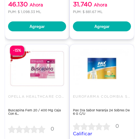
46.130
31.740
Ahora
Ahora
PUM: $ 1,098.33 ML
PUM: $ 881.67 ML
Agregar
Agregar
-15%
OPELLA HEALTHCARE COLOMBIA SAS
EUROFARMA COLOMBIA SAS
Buscapina Fem 20 / 400 Mg Caja
Pax Día Sabor Naranja 24 Sobres De
Con 6...
6 G C/U
0
0
Calificar