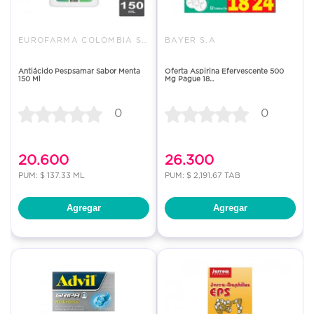
EUROFARMA COLOMBIA SAS
BAYER S.A
Antiácido Pespsamar Sabor Menta
Oferta Aspirina Efervescente 500
150 Ml
Mg Pague 18...
0
0
20.600
26.300
PUM: $ 137.33 ML
PUM: $ 2,191.67 TAB
Agregar
Agregar