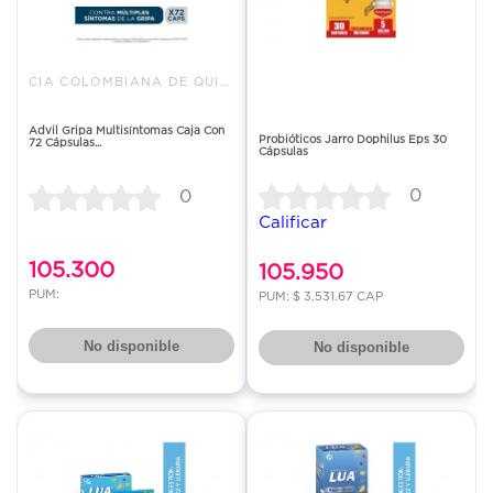
CIA COLOMBIANA DE QUIMICOS SAS
Advil Gripa Multisíntomas Caja Con
Probióticos Jarro Dophilus Eps 30
72 Cápsulas...
Cápsulas
0
0
Calificar
105.300
105.950
PUM:
PUM: $ 3,531.67 CAP
No disponible
No disponible