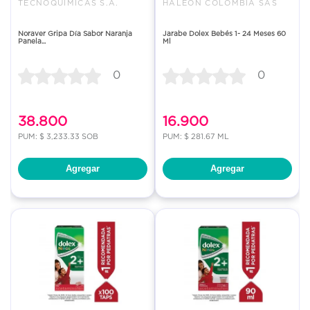
TECNOQUIMICAS S.A.
HALEON COLOMBIA SAS
Noraver Gripa Día Sabor Naranja
Jarabe Dolex Bebés 1- 24 Meses 60
Panela...
Ml
0
0
38.800
16.900
PUM: $ 3,233.33 SOB
PUM: $ 281.67 ML
Agregar
Agregar