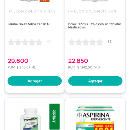
HALEON COLOMBIA SAS
HALEON COLOMBIA SAS
Jarabe Dolex Niños 7+ 120 Ml
Dolex Niños 2+ Caja Con 20 Tabletas
Masticables
0
0
29.600
22.850
PUM: $ 246.67 ML
PUM: $ 1,142.50 TAB
Agregar
Agregar