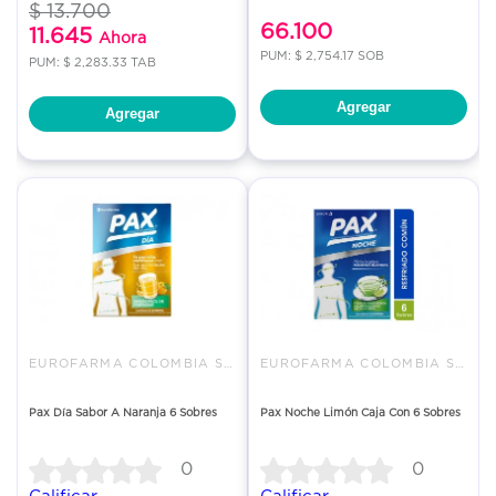
$ 13.700
66.100
11.645
Ahora
PUM: $ 2,754.17 SOB
PUM: $ 2,283.33 TAB
Agregar
Agregar
EUROFARMA COLOMBIA SAS
EUROFARMA COLOMBIA SAS
Pax Día Sabor A Naranja 6 Sobres
Pax Noche Limón Caja Con 6 Sobres
0
0
Calificar
Calificar