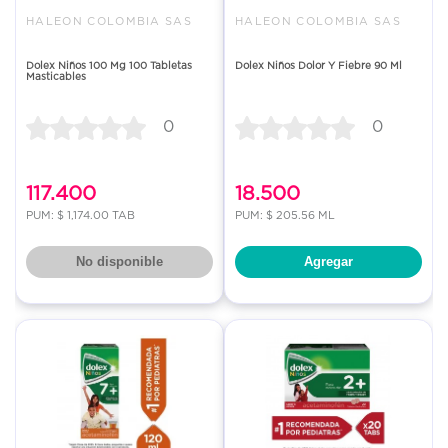
HALEON COLOMBIA SAS
HALEON COLOMBIA SAS
Dolex Niños 100 Mg 100 Tabletas
Dolex Niños Dolor Y Fiebre 90 Ml
Masticables
0
0
117.400
18.500
PUM: $ 1,174.00 TAB
PUM: $ 205.56 ML
No disponible
Agregar