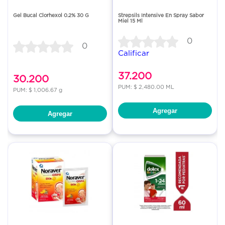
Gel Bucal Clorhexol 0.2% 30 G
Strepsils Intensive En Spray Sabor
Miel 15 Ml
0
0
Calificar
37.200
30.200
PUM: $ 2,480.00 ML
PUM: $ 1,006.67 g
Agregar
Agregar