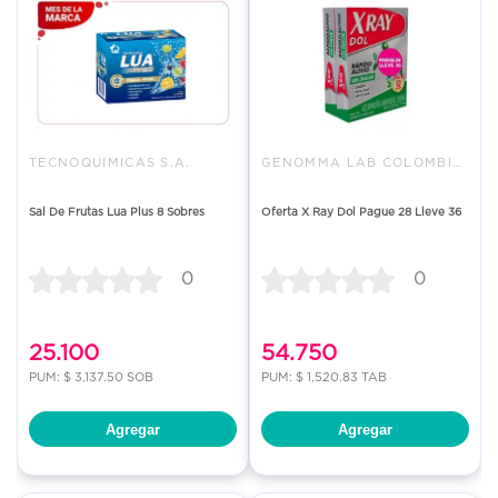
TECNOQUIMICAS S.A.
GENOMMA LAB COLOMBIA LTDA.
Sal De Frutas Lua Plus 8 Sobres
Oferta X Ray Dol Pague 28 Lleve 36
0
0
25.100
54.750
PUM: $ 3,137.50 SOB
PUM: $ 1,520.83 TAB
Agregar
Agregar