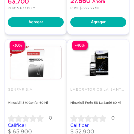
27.860
63.700
Ahora
PUM: $ 637.00 ML
PUM: $ 663.33 ML
Agregar
Agregar
-30%
-40%
GENFAR S.A.
LABORATORIOS LA SANTE S A
Minoxidil 5 % Genfar 60 Ml
Minoxidil Forte 5% La Santé 60 Ml
0
0
Calificar
Calificar
$ 65.900
$ 52.900