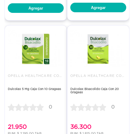
Agregar
Agregar
OPELLA HEALTHCARE COLOMBIA SAS
OPELLA HEALTHCARE COLOMBIA SAS
Dulcolax 5 Mg Caja Con 10 Grageas
Dulcolax Bisacolido Caja Con 20
Grageas
0
0
21.950
36.300
PUM: $ 2,195.00 TAB
PUM: $ 1,815.00 TAB