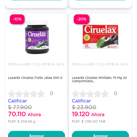
-10%
-20%
MEGALABS COLOMBIA SAS
MEGALABS COLOMBIA SAS
Laxante Ciruelax Forte Jalea 300 G
Laxante Ciruelax Minitabs 75 Mg 20
Comprimidos...
0
0
Calificar
Calificar
$ 77.900
$ 23.900
70.110
19.120
Ahora
Ahora
PUM: $ 259.66 g
PUM: $ 1,195.00 TAB
Agregar
Agregar