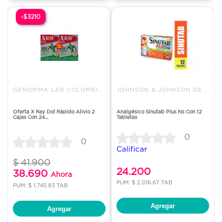
-$3210
GENOMMA LAB COLOMBIA LTDA.
JOHNSON & JOHNSON DE COLOMBIA
Oferta X Ray Dol Rápido Alivio 2
Analgésico Sinutab Plus Ns Con 12
Cajas Con 24...
Tabletas
0
0
Calificar
$ 41.900
24.200
38.690
Ahora
PUM: $ 2,016.67 TAB
PUM: $ 1,745.83 TAB
Agregar
Agregar