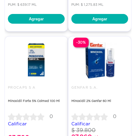
PUM: $ 639.17 ML
PUM: $ 1,275.83 ML
Agregar
Agregar
-30%
PROCAPS S A
GENFAR S.A.
Minoxidil Forte 5% Colmed 100 Ml
Minoxidil 2% Genfar 60 Ml
0
0
Calificar
Calificar
$ 39.800