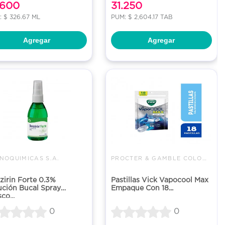
.600
31.250
 $ 326.67 ML
PUM: $ 2,604.17 TAB
Agregar
Agregar
NOQUIMICAS S.A.
PROCTER & GAMBLE COLOMBIA LTDA
zirin Forte 0.3%
Pastillas Vick Vapocool Max
ución Bucal Spray
Empaque Con 18...
co...
0
0