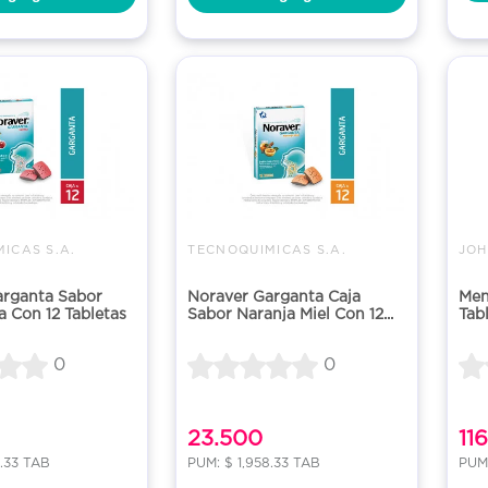
ICAS S.A.
TECNOQUIMICAS S.A.
arganta Sabor
Noraver Garganta Caja
Men
a Con 12 Tabletas
Sabor Naranja Miel Con 12...
Tab
0
0
23.500
11
8.33 TAB
PUM: $ 1,958.33 TAB
PUM