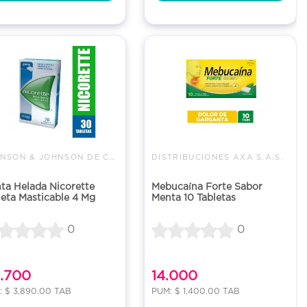
JOHNSON & JOHNSON DE COLOMBIA
DISTRIBUCIONES AXA S.A.S.
ta Helada Nicorette
Mebucaína Forte Sabor
leta Masticable 4 Mg
Menta 10 Tabletas
0
0
6.700
14.000
: $ 3,890.00 TAB
PUM: $ 1,400.00 TAB