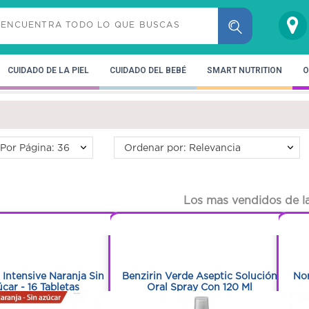
CUIDADO DE LA PIEL
CUIDADO DEL BEBÉ
SMART NUTRITION
O
Por Página: 36
Ordenar por: Relevancia
Los mas vendidos de la
1
1
1
1
s Intensive Naranja Sin
Benzirin Verde Aseptic Solución
No
car - 16 Tabletas
Oral Spray Con 120 Ml