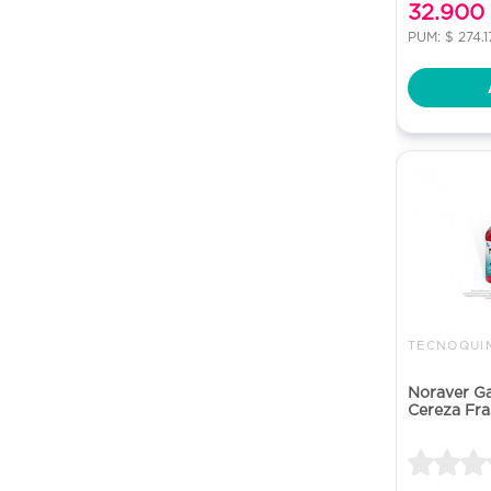
32.900
PUM: $ 274.1
TECNOQUIM
Noraver G
Cereza Fras