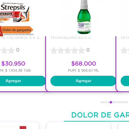
TH) COLOMBIA S.A.S.
TECNOQUIMICAS S.A.
TEC
0
0
$30.950
$68.000
M: $ 1,934.38 TAB
PUM: $ 566.67 ML
Agregar
Agregar
DOLOR DE GA