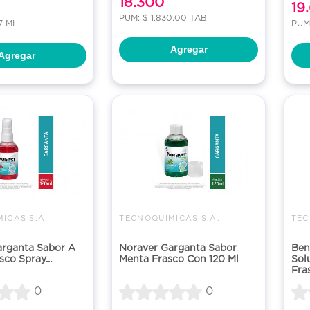
18.300
19
PUM: $ 1,830.00 TAB
7 ML
PUM:
Agregar
Agregar
ICAS S.A.
TECNOQUIMICAS S.A.
TEC
arganta Sabor A
Noraver Garganta Sabor
Ben
co Spray...
Menta Frasco Con 120 Ml
Sol
Fras
0
0