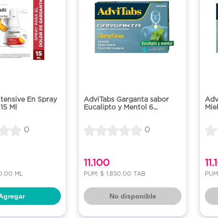
ntensive En Spray
AdviTabs Garganta sabor
Adv
 15 Ml
Eucalipto y Mentol 6...
Miel
0
0
11.100
11.
0.00 ML
PUM: $ 1,850.00 TAB
PUM:
Agregar
No disponible