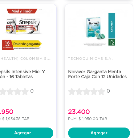
RB (HEALTH) COLOMBIA S.A.S.
TECNOQUIMICAS S.A.
psils Intensive Miel Y
Noraver Garganta Menta
ón - 16 Tabletas
Forte Caja Con 12 Unidades
0
0
.950
23.400
 $ 1,934.38 TAB
PUM: $ 1,950.00 TAB
Agregar
Agregar