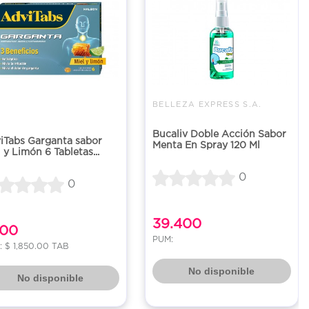
BELLEZA EXPRESS S.A.
Bucaliv Doble Acción Sabor
iTabs Garganta sabor
Menta En Spray 120 Ml
 y Limón 6 Tabletas...
0
0
39.400
100
PUM:
 $ 1,850.00 TAB
No disponible
No disponible