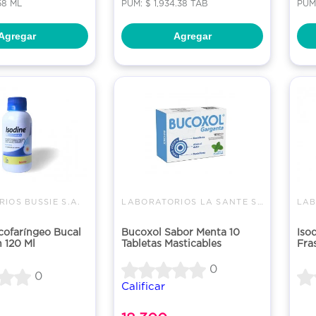
58 ML
PUM: $ 1,934.38 TAB
PUM:
Agregar
Agregar
IOS BUSSIE S.A.
LABORATORIOS LA SANTE S A
LAB
cofaríngeo Bucal
Bucoxol Sabor Menta 10
Iso
 120 Ml
Tabletas Masticables
Fra
0
0
Calificar