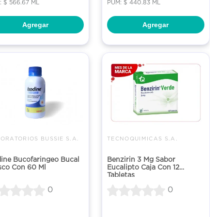
 $ 566.67 ML
PUM: $ 440.83 ML
Agregar
Agregar
ORATORIOS BUSSIE S.A.
TECNOQUIMICAS S.A.
dine Bucofaringeo Bucal
Benzirin 3 Mg Sabor
sco Con 60 Ml
Eucalipto Caja Con 12
Tabletas
0
0