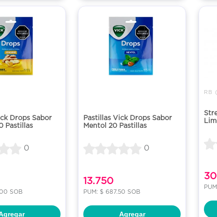
Stre
Vick Drops Sabor
Pastillas Vick Drops Sabor
Lim
 Pastillas
Mentol 20 Pastillas
0
0
30
13.750
PUM:
.00 SOB
PUM: $ 687.50 SOB
Agregar
Agregar