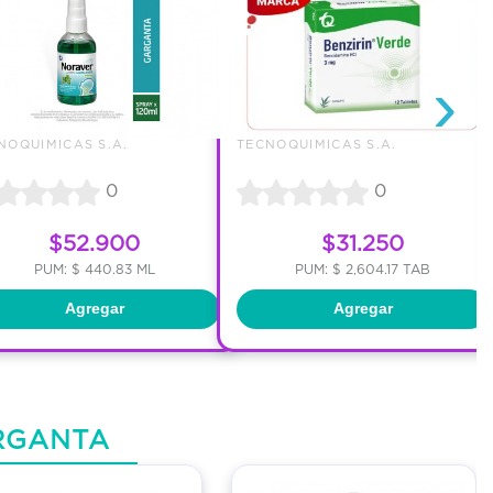
›
NOQUIMICAS S.A.
TECNOQUIMICAS S.A.
0
0
$52.900
$31.250
PUM: $ 440.83 ML
PUM: $ 2,604.17 TAB
Agregar
Agregar
RGANTA