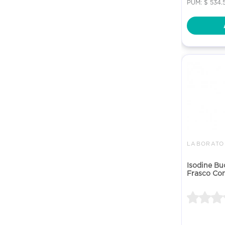
PUM: $ 534.
LABORATOR
Isodine Bu
Frasco Con