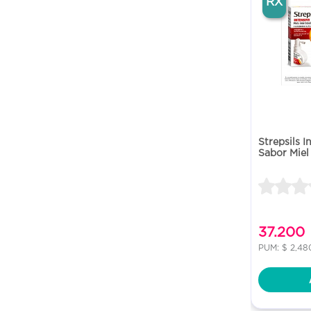
RX
Strepsils I
Sabor Miel
37.200
PUM: $ 2,48