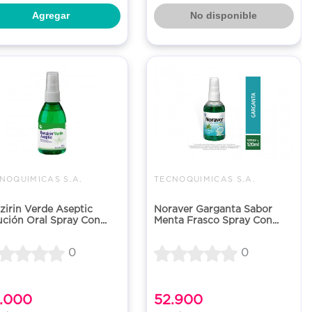
Agregar
No disponible
NOQUIMICAS S.A.
TECNOQUIMICAS S.A.
zirin Verde Aseptic
Noraver Garganta Sabor
ución Oral Spray Con...
Menta Frasco Spray Con...
0
0
.000
52.900