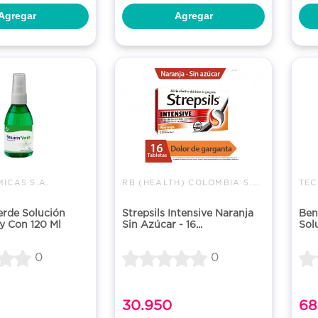
Agregar
Agregar
ICAS S.A.
RB (HEALTH) COLOMBIA S.A.S.
TEC
erde Solución
Strepsils Intensive Naranja
Ben
y Con 120 Ml
Sin Azúcar - 16...
Sol
0
0
30.950
68