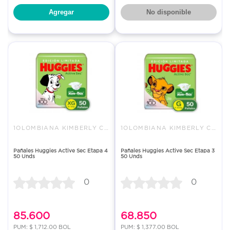
Agregar
No disponible
1OLOMBIANA KIMBERLY COLPAPEL S
1OLOMBIANA KIMBERLY COLPAPEL S
Pañales Huggies Active Sec Etapa 4
Pañales Huggies Active Sec Etapa 3
50 Unds
50 Unds
0
0
85.600
68.850
PUM: $ 1,712.00 BOL
PUM: $ 1,377.00 BOL