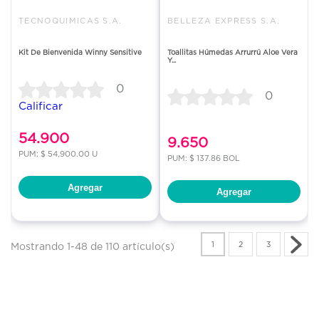
TECNOQUIMICAS S.A.
BELLEZA EXPRESS S.A.
Kit De Bienvenida Winny Sensitive
Toallitas Húmedas Arrurrú Aloe Vera
Y...
0
0
Calificar
54.900
9.650
PUM: $ 54,900.00 U
PUM: $ 137.86 BOL
Agregar
Agregar
1
2
3
Mostrando 1-48 de 110 artículo(s)