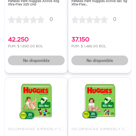
Pañales Pant Huggies Active Xxg
Pañales Pant Huggies Active Sec Xg
Xtra-Flex X25 Und
Xtra-Flex...
0
0
42.250
37.150
PUM: $ 1,690.00 BOL
PUM: $ 1,486.00 BOL
No disponible
No disponible
1OLOMBIANA KIMBERLY COLPAPEL S
1OLOMBIANA KIMBERLY COLPAPEL S