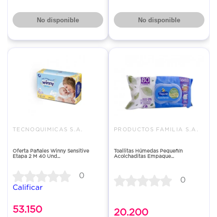
No disponible
No disponible
TECNOQUIMICAS S.A.
PRODUCTOS FAMILIA S.A.
Oferta Pañales Winny Sensitive
Toallitas Húmedas Pequeñín
Etapa 2 M 40 Und...
Acolchaditas Empaque...
0
0
Calificar
53.150
20.200