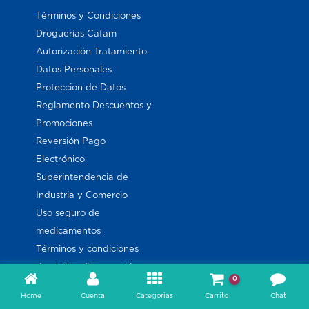
Términos y Condiciones
Droguerías Cafam
Autorización Tratamiento
Datos Personales
Proteccion de Datos
Reglamento Descuentos y
Promociones
Reversión Pago
Electrónico
Superintendencia de
Industria y Comercio
Uso seguro de
medicamentos
Términos y condiciones
domicilios dispensación
0
EPS
Home
Cuenta
Categorias
Carrito
Chat
PQRS