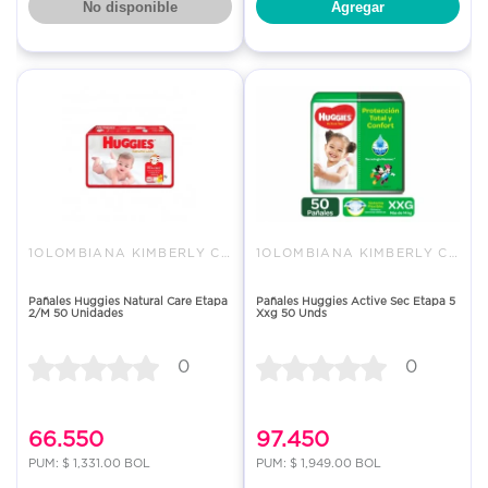
No disponible
Agregar
1OLOMBIANA KIMBERLY COLPAPEL S
1OLOMBIANA KIMBERLY COLPAPEL S
Pañales Huggies Natural Care Etapa
Pañales Huggies Active Sec Etapa 5
2/M 50 Unidades
Xxg 50 Unds
0
0
66.550
97.450
PUM: $ 1,331.00 BOL
PUM: $ 1,949.00 BOL