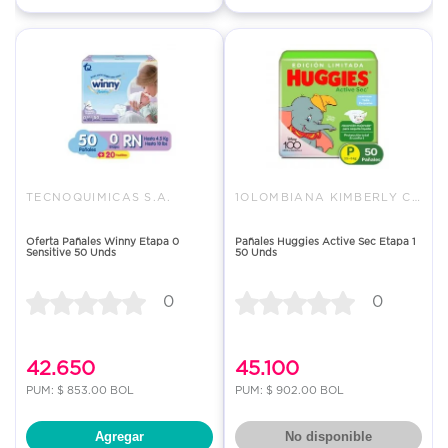
TECNOQUIMICAS S.A.
1OLOMBIANA KIMBERLY COLPAPEL S
Oferta Pañales Winny Etapa 0
Pañales Huggies Active Sec Etapa 1
Sensitive 50 Unds
50 Unds
0
0
42.650
45.100
PUM: $ 853.00 BOL
PUM: $ 902.00 BOL
Agregar
No disponible