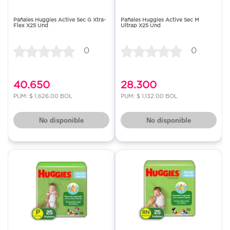
Pañales Huggies Active Sec G Xtra-
Pañales Huggies Active Sec M
Flex X25 Und
Ultrap X25 Und
0
0
40.650
28.300
PUM: $ 1,626.00 BOL
PUM: $ 1,132.00 BOL
No disponible
No disponible