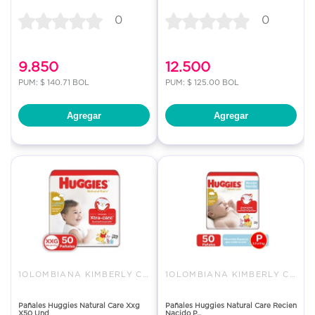
0
0
9.850
12.500
PUM: $ 140.71 BOL
PUM: $ 125.00 BOL
Agregar
Agregar
1OLOMBIANA KIMBERLY COLPAPEL S
1OLOMBIANA KIMBERLY COLPAPEL S
Pañales Huggies Natural Care Xxg
Pañales Huggies Natural Care Recien
X50 Und
Nacido P...