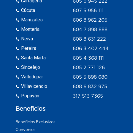
Cartagena
605 6 945 222
Cúcuta
607 5 956 111
Manizales
606 8 962 205
Monteria
604 7 898 888
Neiva
608 8 631 222
Pereira
606 3 402 444
Santa Marta
605 4 368 111
Sincelejo
605 2 771 126
Valledupar
605 5 898 680
Villavicencio
608 6 832 975
Popayán
317 513 7365
Beneficios
Beneficios Exclusivos
Convenios