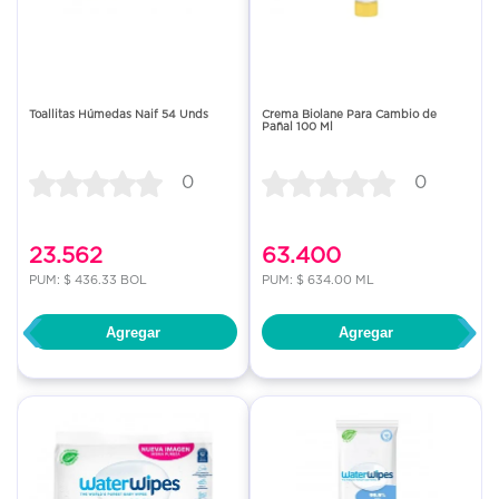
Toallitas Húmedas Naif 54 Unds
Crema Biolane Para Cambio de
Pañal 100 Ml
0
0
23.562
63.400
PUM: $ 436.33 BOL
PUM: $ 634.00 ML
‹
›
Agregar
Agregar