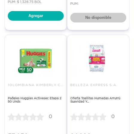
PUM: $ 1,328.75 BOL
PUM:
Agregar
No disponible
1OLOMBIANA KIMBERLY COLPAPEL S
BELLEZA EXPRESS S.A.
Paðales Huggies Activesec Etapa 2
Oferta Toallitas Humedas Arrurrú
50 Unds
Suavidad Y...
0
0