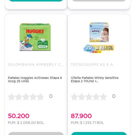
1OLOMBIANA KIMBERLY COLPAPEL S
TECNOQUIMICAS S.A.
Pañales Huggies Activesec Etapa 6
Oferta Pañales Winny Sensitive
Xxxg 25 Unds
Etapa 2 70Und +...
0
0
50.200
87.900
PUM: $ 2,008.00 BOL
PUM: $ 1,255.71 BOL