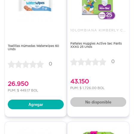
1OLOMBIANA KIMBERLY COLPAPEL S
Pañales Huggies Active Sec Pants
Toallitas Húmedas Waterwipes 60
XXXG 25 Unds
Unds
0
0
43.150
26.950
PUM: $ 1,726.00 BOL
PUM: $ 449.17 BOL
No disponible
Agregar