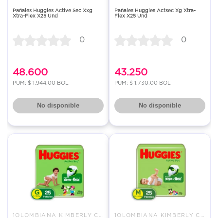
Pañales Huggies Active Sec Xxg
Pañales Huggies Actsec Xg Xtra-
Xtra-Flex X25 Und
Flex X25 Und
0
0
48.600
43.250
PUM: $ 1,944.00 BOL
PUM: $ 1,730.00 BOL
No disponible
No disponible
1OLOMBIANA KIMBERLY COLPAPEL S
1OLOMBIANA KIMBERLY COLPAPEL S