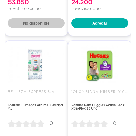
53.850
24.200
PUM: $ 1,077.00 BOL
PUM: $ 192.06 BOL
No disponible
Agregar
BELLEZA EXPRESS S.A.
1OLOMBIANA KIMBERLY COLPAPEL S
Toallitas Humedas Arrurrú Suavidad
Pañales Pant Huggies Active Sec G
Y...
Xtra-Flex 25 Und
0
0