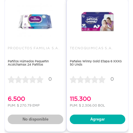
PRODUCTOS FAMILIA S.A.
TECNOQUIMICAS S.A.
Pañitos Húmedos Pequeñín
Pañales Winny Gold Etapa 6 XXXG
Acolchamax 24 Pañitos
50 Unds
0
0
6.500
115.300
PUM: $ 270.79 EMP
PUM: $ 2,306.00 BOL
No disponible
Agregar