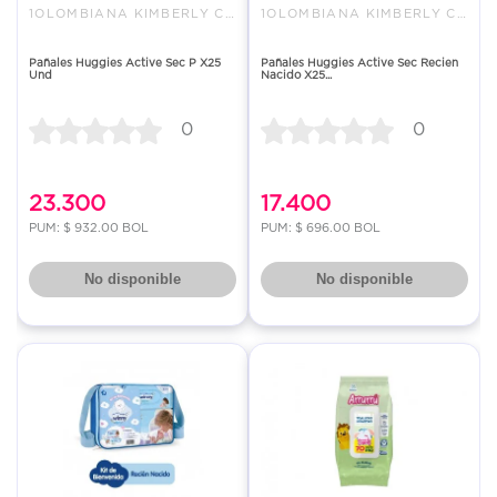
1OLOMBIANA KIMBERLY COLPAPEL S
1OLOMBIANA KIMBERLY COLPAPEL S
Pañales Huggies Active Sec P X25
Pañales Huggies Active Sec Recien
Und
Nacido X25...
0
0
23.300
17.400
PUM: $ 932.00 BOL
PUM: $ 696.00 BOL
No disponible
No disponible