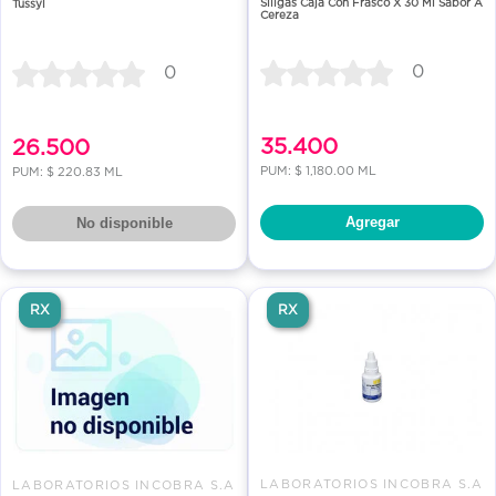
Siligás Caja Con Frasco X 30 Ml Sabor A
Tussyl
Cereza
0
0
35.400
26.500
PUM: $ 1,180.00 ML
PUM: $ 220.83 ML
Agregar
No disponible
RX
RX
LABORATORIOS INCOBRA S.A
LABORATORIOS INCOBRA S.A