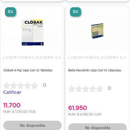
RX
RX
LABORATORIOS INCOBRA S.A
LABORATORIOS INCOBRA S.A
Clobak 6 Mg Caja Con 10 Tabletas
Beta-Necatrón Caja Con 10 Cápsulas
0
0
Calificar
11.700
61.950
PUM: $ 1,170.00 TAB
PUM: $ 6,195.00 CAP
No disponible
No disponible