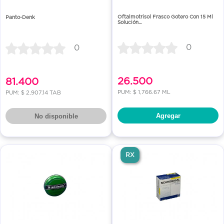
Oftalmotrisol Frasco Gotero Con 15 Ml
Panto-Denk
Solución...
0
0
26.500
81.400
PUM: $ 1,766.67 ML
PUM: $ 2,907.14 TAB
Agregar
No disponible
RX