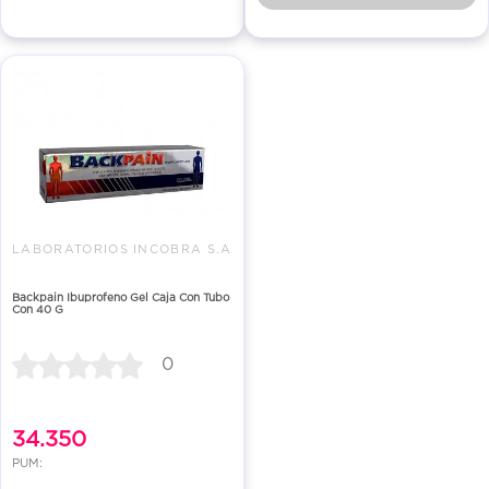
LABORATORIOS INCOBRA S.A
Backpain Ibuprofeno Gel Caja Con Tubo
Con 40 G
0
34.350
PUM: