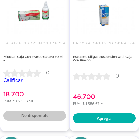
LABORATORIOS INCOBRA S.A
LABORATORIOS INCOBRA S.A
Micosan Caja Con Frasco Gotero 30 Ml
Espasmo Siligás Suspensión Oral Caja
–...
Con Frasco...
0
0
Calificar
18.700
46.700
PUM: $ 623.33 ML
PUM: $ 1,556.67 ML
No disponible
Agregar