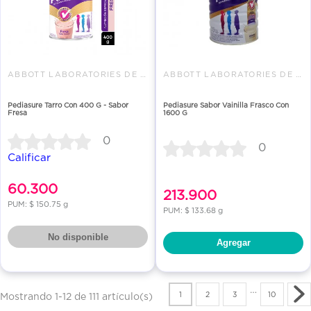
ABBOTT LABORATORIES DE COLOMBI
ABBOTT LABORATORIES DE COLOMBI
Pediasure Tarro Con 400 G - Sabor
Pediasure Sabor Vainilla Frasco Con
Fresa
1600 G
0
0
Calificar
60.300
213.900
PUM: $ 150.75 g
PUM: $ 133.68 g
No disponible
Agregar
…
1
2
3
10
Mostrando 1-12 de 111 artículo(s)