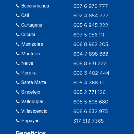
Bucaramanga
607 6 976 777
Cali
602 4 854 777
Cartagena
605 6 945 222
Cúcuta
607 5 956 111
Manizales
606 8 962 205
Monteria
604 7 898 888
Neiva
608 8 631 222
Pereira
606 3 402 444
Santa Marta
605 4 368 111
Sincelejo
605 2 771 126
Valledupar
605 5 898 680
Villavicencio
608 6 832 975
Popayán
317 513 7365
Beneficios