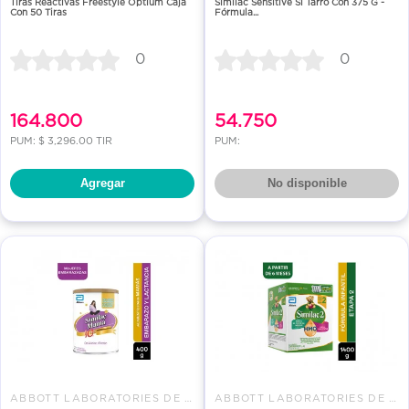
Tiras Reactivas Freestyle Optium Caja
Similac Sensitive Sl Tarro Con 375 G -
Con 50 Tiras
Fórmula...
0
0
164.800
54.750
PUM: $ 3,296.00 TIR
PUM:
Agregar
No disponible
ABBOTT LABORATORIES DE COLOMBI
ABBOTT LABORATORIES DE COLOMBI