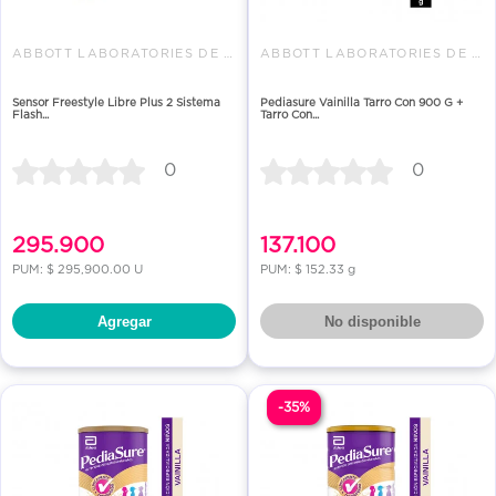
ABBOTT LABORATORIES DE COLOMBI
ABBOTT LABORATORIES DE COLOMBI
Sensor Freestyle Libre Plus 2 Sistema
Pediasure Vainilla Tarro Con 900 G +
Flash...
Tarro Con...
0
0
295.900
137.100
PUM: $ 295,900.00 U
PUM: $ 152.33 g
Agregar
No disponible
-35%