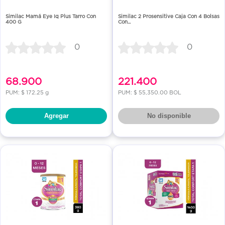
Similac Mamá Eye Iq Plus Tarro Con
Similac 2 Prosensitive Caja Con 4 Bolsas
400 G
Con...
0
0
68.900
221.400
PUM: $ 172.25 g
PUM: $ 55,350.00 BOL
Agregar
No disponible