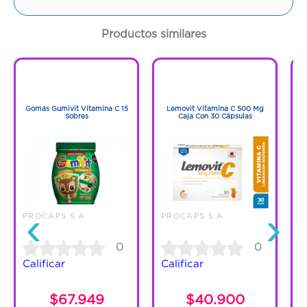
lonchera.
Productos similares
Contraindicaciones:
Hipersensibilidad a los componentes.
1
1
1
1
Gomas Gumivit Vitamina C 15
Lemovit Vitamina C 500 Mg
Sobres
Caja Con 30 Cápsulas
‹
›
PROCAPS S A
PROCAPS S A
P
0
0
Calificar
Calificar
C
$67.949
$40.900