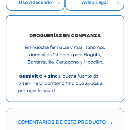
Uso Adecuado
Aviso Legal
DROGUERÍAS EN CONFIANZA
En nuestra farmacia virtual, tenemos
domicilios 24 horas para Bogotá,
Barranquilla, Cartagena y Medellín.
Gumivit C + zinc®
buena fuente de
Vitamina C, contiene zinc que ayuda a
proteger la salud.
Gomas de gelatina adicionadas con
Vitamina C y Zinc sabor a: limón, fresa y
mandarina.
COMENTARIOS DE ESTE PRODUCTO
↓
Empaque práctico y perfecto para la