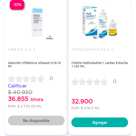
-10%
ABBVIE S.A.S
TECNOQUIMICAS S.A.
Solución Oftálmica Albasol 0,1% 15
Oferta Multisolution 1 Lentes Estuche
Ml
+ 120 Ml...
0
0
Calificar
$ 40.950
36.855
Ahora
32.900
PUM: $ 2,730.00 ML
PUM: $ 274.17 ML
No disponible
Agregar