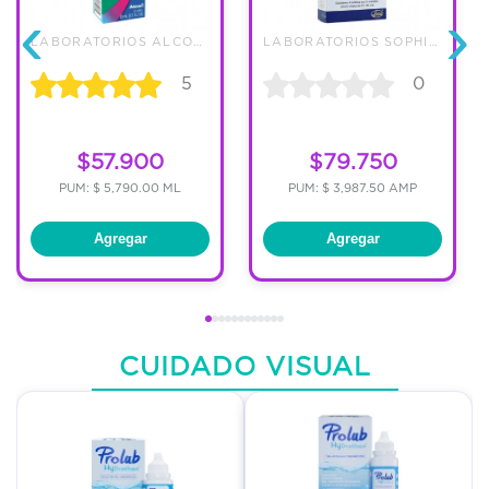
‹
›
LABORATORIOS ALCON DE COLOMBIA
LABORATORIOS SOPHIA DE COLOMBI
5
0
$57.900
$79.750
PUM: $ 5,790.00 ML
PUM: $ 3,987.50 AMP
Agregar
Agregar
CUIDADO VISUAL