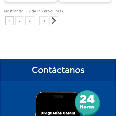
Mostrando 1-12 de 145 artículo(s)
…
1
2
3
13
Contáctanos