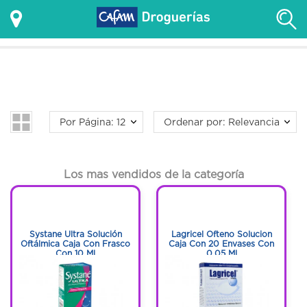
Por Página: 12
Ordenar por: Relevancia
Los mas vendidos de la categoría
1
1
1
1
Systane Ultra Solución
Lagricel Ofteno Solucion
Oftálmica Caja Con Frasco
Caja Con 20 Envases Con
Con 10 Ml
0.05 Ml