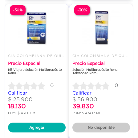
-30%
-30%
CIA COLOMBIANA DE QUIMICOS SAS
CIA COLOMBIANA DE QUIMICOS SAS
Precio Especial
Precio Especial
Kit Viajero Solución Multipropósito
Solución Multipropósito Renu
Renu...
Advanced Para...
0
0
Calificar
Calificar
$ 25.900
$ 56.900
18.130
39.830
PUM: $ 431.67 ML
PUM: $ 474.17 ML
Agregar
No disponible