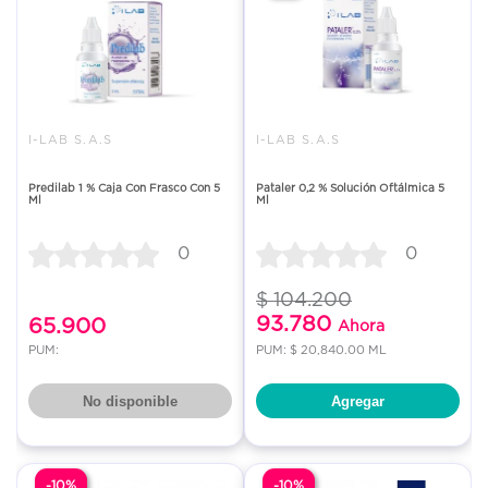
I-LAB S.A.S
I-LAB S.A.S
Predilab 1 % Caja Con Frasco Con 5
Pataler 0,2 % Solución Oftálmica 5
Ml
Ml
0
0
$ 104.200
93.780
65.900
Ahora
PUM:
PUM: $ 20,840.00 ML
No disponible
Agregar
-10%
-10%