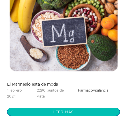
El Magnesio esta de moda
1 febrero
2290 puntos de
Farmacovigilancia
2024
vista
LEER MÁS