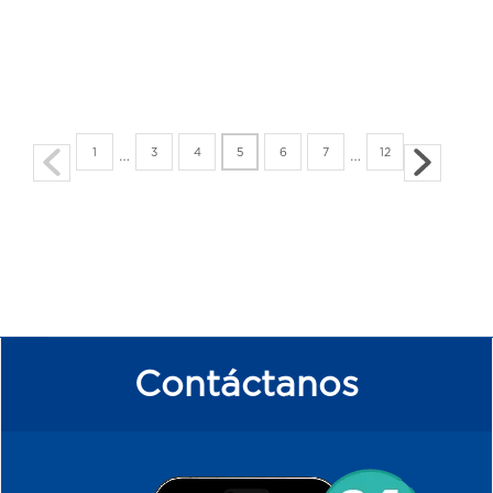
1
3
4
5
6
7
12
…
…
Contáctanos