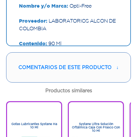
Nombre y/o Marca:
Opti-Free
Proveedor:
LABORATORIOS ALCON DE
COLOMBIA
Contenido:
90 Ml
Cantidad:
1 Frasco
COMENTARIOS DE ESTE PRODUCTO
↓
Código:
1297199
Productos similares
1
1
1
1
Gotas Lubricantes Systane Ha
Systane Ultra Solución
G
10 Ml
Oftálmica Caja Con Frasco Con
10 Ml