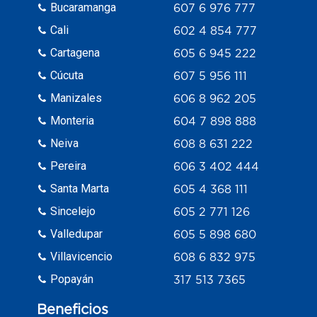
Bucaramanga
607 6 976 777
Cali
602 4 854 777
Cartagena
605 6 945 222
Cúcuta
607 5 956 111
Manizales
606 8 962 205
Monteria
604 7 898 888
Neiva
608 8 631 222
Pereira
606 3 402 444
Santa Marta
605 4 368 111
Sincelejo
605 2 771 126
Valledupar
605 5 898 680
Villavicencio
608 6 832 975
Popayán
317 513 7365
Beneficios