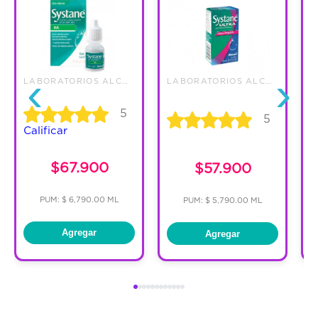
‹
›
LABORATORIOS ALCON DE COLOMBIA
LABORATORIOS ALCON DE COLOMBIA
5
5
Calificar
C
$67.900
$57.900
PUM: $ 6,790.00 ML
PUM: $ 5,790.00 ML
Agregar
Agregar