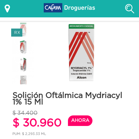
RX
Solición Oftálmica Mydriacyl
1% 15 Ml
$ 34.400
$ 30.960
AHORA
PUM: $ 2,293.33 ML