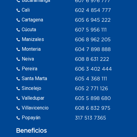
Bucaramanga
607 6 976 777
Cali
602 4 854 777
Cartagena
605 6 945 222
Cúcuta
607 5 956 111
Manizales
606 8 962 205
Monteria
604 7 898 888
Neiva
608 8 631 222
Pereira
606 3 402 444
Santa Marta
605 4 368 111
Sincelejo
605 2 771 126
Valledupar
605 5 898 680
Villavicencio
608 6 832 975
Popayán
317 513 7365
Beneficios