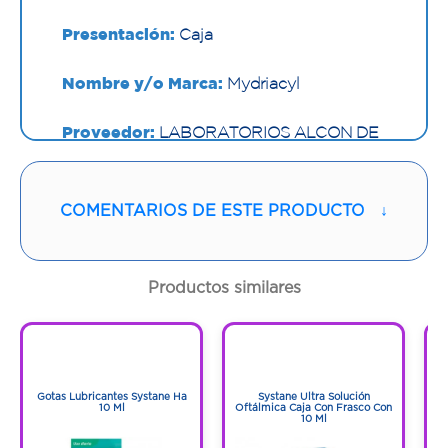
Presentación:
Caja
Nombre y/o Marca:
Mydriacyl
Proveedor:
LABORATORIOS ALCON DE
COLOMBIA
Vía de administración:
OFTALMICA
COMENTARIOS DE ESTE PRODUCTO
↓
Contenido:
15 Ml
Productos similares
Cantidad:
1 Frasco Con Gotas
1
1
Código:
79952
1
1
Gotas Lubricantes Systane Ha
Systane Ultra Solución
G
10 Ml
Oftálmica Caja Con Frasco Con
10 Ml