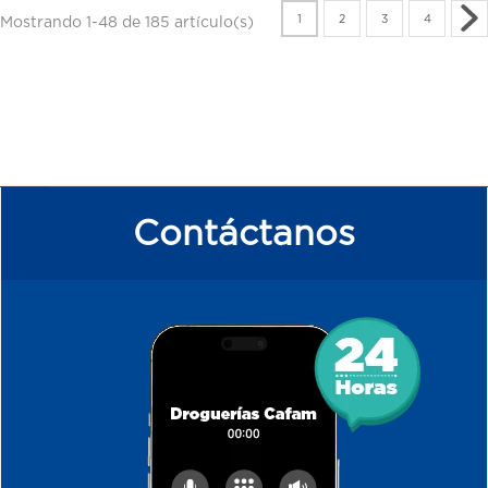
1
2
3
4
Mostrando 1-48 de 185 artículo(s)
Contáctanos