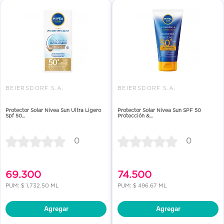
BEIERSDORF S.A.
BEIERSDORF S.A.
Protector Solar Nivea Sun Ultra Ligero
Protector Solar Nivea Sun SPF 50
Spf 50...
Protección &...
0
0
69.300
74.500
PUM: $ 1,732.50 ML
PUM: $ 496.67 ML
Agregar
Agregar