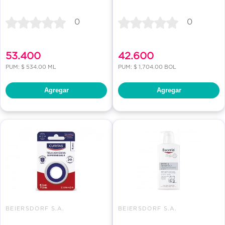
0
0
53.400
42.600
PUM: $ 534.00 ML
PUM: $ 1,704.00 BOL
Agregar
Agregar
BEIERSDORF S.A.
BEIERSDORF S.A.