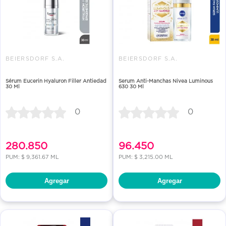
BEIERSDORF S.A.
BEIERSDORF S.A.
Sérum Eucerin Hyaluron Filler Antiedad
Serum Anti-Manchas Nivea Luminous
30 Ml
630 30 Ml
0
0
280.850
96.450
PUM: $ 9,361.67 ML
PUM: $ 3,215.00 ML
Agregar
Agregar