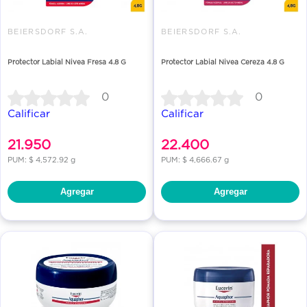
BEIERSDORF S.A.
BEIERSDORF S.A.
Protector Labial Nivea Fresa 4.8 G
Protector Labial Nivea Cereza 4.8 G
0
0
Calificar
Calificar
21.950
22.400
PUM: $ 4,572.92 g
PUM: $ 4,666.67 g
Agregar
Agregar