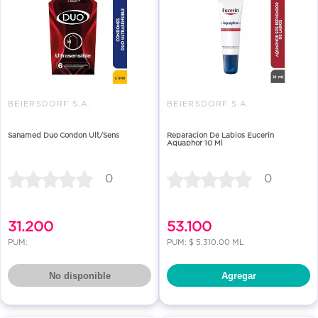
BEIERSDORF S.A.
BEIERSDORF S.A.
Sanamed Duo Condon Ult/Sens
Reparacion De Labios Eucerin
Aquaphor 10 Ml
0
0
31.200
53.100
PUM:
PUM: $ 5,310.00 ML
No disponible
Agregar