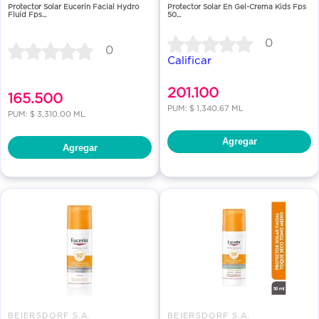
Protector Solar Eucerin Facial Hydro
Protector Solar En Gel-Crema Kids Fps
Fluid Fps...
50...
0
0
Calificar
201.100
165.500
PUM: $ 1,340.67 ML
PUM: $ 3,310.00 ML
Agregar
Agregar
BEIERSDORF S.A.
BEIERSDORF S.A.