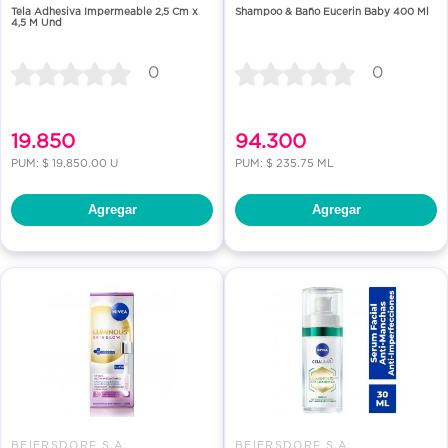
Tela Adhesiva Impermeable 2,5 Cm x
Shampoo & Baño Eucerin Baby 400 Ml
4,5 M Und
0
0
19.850
94.300
PUM: $ 19,850.00 U
PUM: $ 235.75 ML
Agregar
Agregar
BEIERSDORF S.A.
BEIERSDORF S.A.