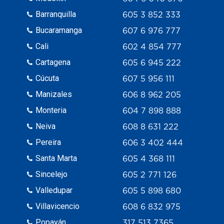
Barranquilla
605 3 852 333
Bucaramanga
607 6 976 777
Cali
602 4 854 777
Cartagena
605 6 945 222
Cúcuta
607 5 956 111
Manizales
606 8 962 205
Monteria
604 7 898 888
Neiva
608 8 631 222
Pereira
606 3 402 444
Santa Marta
605 4 368 111
Sincelejo
605 2 771 126
Valledupar
605 5 898 680
Villavicencio
608 6 832 975
Popayán
317 513 7365