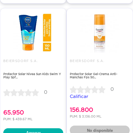
BEIERSDORF S.A.
BEIERSDORF S.A.
Protector Solar Nivea Sun Kids Swim Y
Protector Solar Gel-Crema Anti-
Play Spf...
Manchas Fps 50...
0
0
Calificar
156.800
65.950
PUM: $ 3,136.00 ML
PUM: $ 439.67 ML
No disponible
Agregar