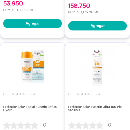
53.950
158.750
PUM: $ 1,078.98 ML
PUM: $ 3,175.00 ML
Agregar
Agregar
BEIERSDORF S.A.
BEIERSDORF S.A.
Protector Solar Facial Eucerin Spf 50
Protector Solar Eucerin Ultra 100 Piel
Hydro...
Sensible...
0
0