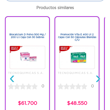
Cantidad:
15 Tabletas
Productos similares
Código:
1276085
1
1
1
1
Biocalcium D Polvo 500 Mg /
Promoción Vita E 400 Ui 2
B
200 U.I Caja Con 30 Sobres
Cajas Con 50 Cápsulas Blandas
C/U
‹
›
TECNOQUIMICAS S.A.
TECNOQUIMICAS S.A.
T
0
0
$61.700
$48.550