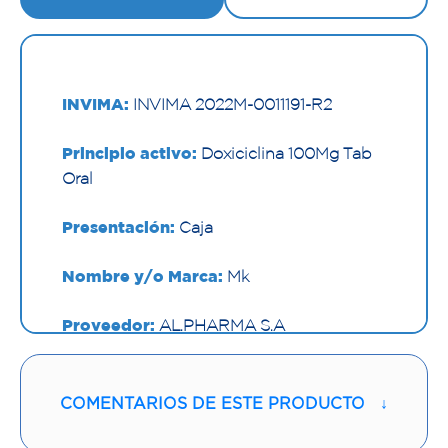
INVIMA:
INVIMA 2022M-0011191-R2
Principio activo:
Doxiciclina 100Mg Tab
Oral
Presentación:
Caja
Nombre y/o Marca:
Mk
Proveedor:
AL.PHARMA S.A
Vía de administración:
ORAL
COMENTARIOS DE ESTE PRODUCTO
↓
Contenido:
1 Und