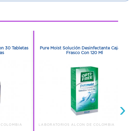
1
1
on 30 Tabletas
Pure Moist Solución Desinfectante Caja Con
as
Frasco Con 120 Ml
›
 COLOMBIA
LABORATORIOS ALCON DE COLOMBIA