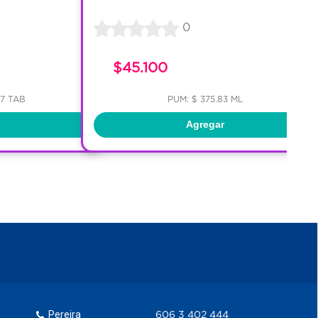
0
$45.100
67 TAB
PUM: $ 375.83 ML
Agregar
Pereira
606 3 402 444