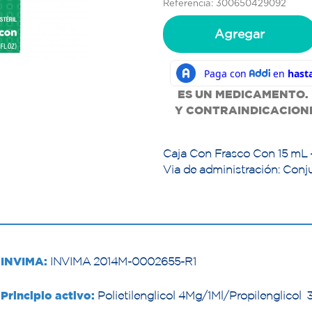
Referencia: 300650429092
Agregar
ES UN MEDICAMENTO.
Y
CONTRAINDICACIONES
Caja Con Frasco Con 15 mL 
Via de administración: Conj
INVIMA:
INVIMA 2014M-0002655-R1
Principio activo:
Polietilenglicol 4Mg/1Ml/Propilenglicol 