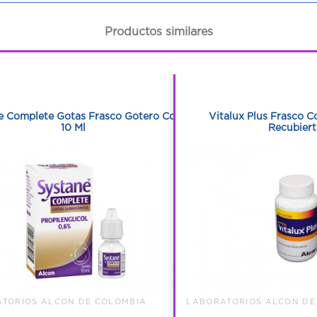
Productos similares
1
1
1
1
e Complete Gotas Frasco Gotero Con
Vitalux Plus Frasco C
10 Ml
Recubiert
TORIOS ALCON DE COLOMBIA
LABORATORIOS ALCON DE