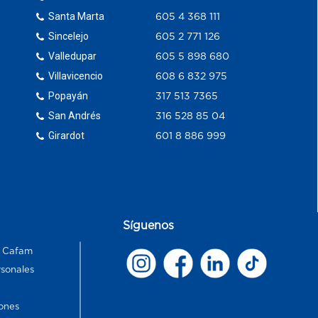
Santa Marta
605 4 368 111
Sincelejo
605 2 771 126
Valledupar
605 5 898 680
Villavicencio
608 6 832 975
Popayán
317 513 7365
San Andrés
316 528 85 04
Girardot
601 8 886 999
Síguenos
s Cafam
rsonales
ones