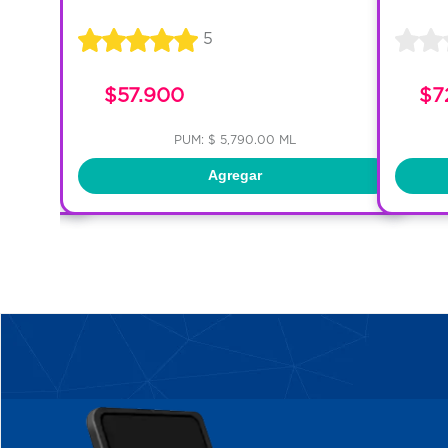
5
$57.900
$7
PUM: $ 5,790.00 ML
Agregar