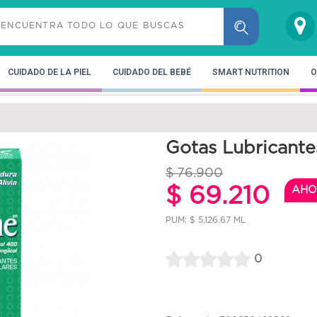
CUIDADO DE LA PIEL
CUIDADO DEL BEBÉ
SMART NUTRITION
O
Gotas Lubricante
$ 76.900
$ 69.210
AHO
PUM: $ 5,126.67 ML
0