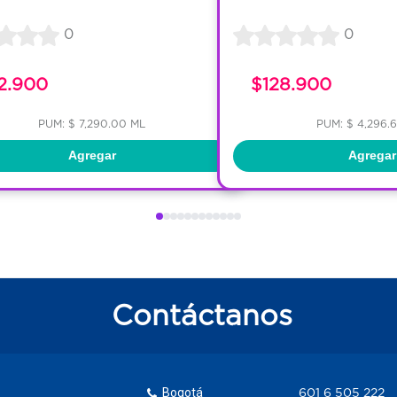
0
0
2.900
$128.900
PUM: $ 7,290.00 ML
PUM: $ 4,296.
Agregar
Agregar
Contáctanos
Bogotá
601 6 505 222