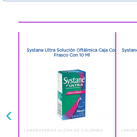
1
1
 10 Ml
Systane Ultra Solución Oftálmica Caja Con
Systan
Frasco Con 10 Ml
‹
BIA
LABORATORIOS ALCON DE COLOMBIA
LABORA