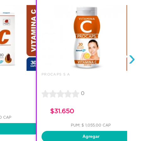
›
PROCAPS S A
0
$31.650
00 CAP
PUM: $ 1,055.00 CAP
Agregar