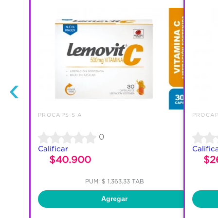
‹
PROCAPS S A
PROCAP
0
Calificar
Calific
$40.900
$2
PUM: $ 1,363.33 TAB
Agregar