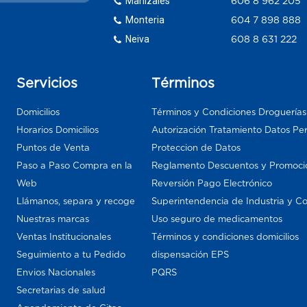
Manizales
606 8 962 205
Monteria
604 7 898 888
Neiva
608 8 631 222
Servicios
Términos
Domicilios
Términos y Condiciones Droguería
Horarios Domicilios
Autorización Tratamiento Datos Pe
Puntos de Venta
Proteccion de Datos
Paso a Paso Compra en la
Reglamento Descuentos y Promoci
Web
Reversión Pago Electrónico
Llámanos, separa y recoge
Superintendencia de Industria y C
Nuestras marcas
Uso seguro de medicamentos
Ventas Institucionales
Términos y condiciones domicilios
Seguimiento a tu Pedido
dispensación EPS
Envios Nacionales
PQRS
Secretarias de salud