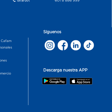
Girardot
601 8 886 999
Síguenos
s Cafam
rsonales
ones
Descarga nuestra APP
omercio