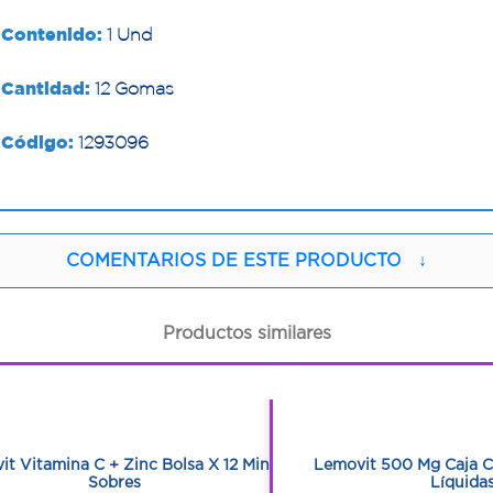
Contenido:
1 Und
Cantidad:
12 Gomas
Código:
1293096
COMENTARIOS DE ESTE PRODUCTO
↓
Productos similares
1
1
1
1
it Vitamina C + Zinc Bolsa X 12 Mini
Lemovit 500 Mg Caja C
Sobres
Líquida