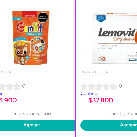
S S A
PROCAPS S A
0
0
ar
Calificar
6.900
$37.800
PUM: $ 2,241.67 GOM
PUM: $ 1,260.
Agregar
Agregar