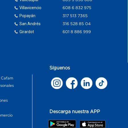
Villavicencio
608 6 832 975
Popayán
317 513 7365
San Andrés
316 528 85 04
Girardot
601 8 886 999
Síguenos
s Cafam
rsonales
ones
Descarga nuestra APP
omercio