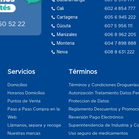
Cali
602 4 854 777
Cartagena
605 6 945 222
Cúcuta
607 5 956 111
Manizales
606 8 962 205
Monteria
604 7 898 888
Neiva
608 8 631 222
Servicios
Términos
Domicilios
Términos y Condiciones Droguería
Horarios Domicilios
Autorización Tratamiento Datos Pe
Puntos de Venta
Proteccion de Datos
Paso a Paso Compra en la
Reglamento Descuentos y Promoci
Web
Reversión Pago Electrónico
Llámanos, separa y recoge
Superintendencia de Industria y C
Nuestras marcas
Uso seguro de medicamentos