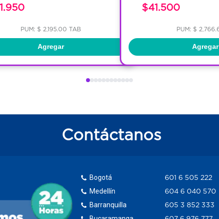
1.950
$41.500
PUM: $ 2,195.00 TAB
PUM: $ 2,766.
Agregar
Agregar
Contáctanos
Bogotá
601 6 505 222
Medellín
604 6 040 570
Barranquilla
605 3 852 333
Bucaramanga
607 6 976 777