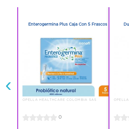
1
1
aja Con 10
Enterogermina Plus Caja Con 5 Frascos
Du
‹
SAS
OPELLA HEALTHCARE COLOMBIA SAS
OPELLA
0