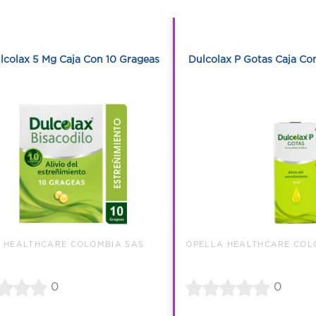
1
1
1
1
lcolax 5 Mg Caja Con 10 Grageas
Dulcolax P Gotas Caja Co
 HEALTHCARE COLOMBIA SAS
OPELLA HEALTHCARE COL
0
0