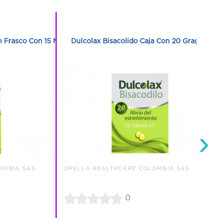
1
1
n Frasco Con 15 Ml
Dulcolax Bisacolido Caja Con 20 Grageas
›
OMBIA SAS
OPELLA HEALTHCARE COLOMBIA SAS
0