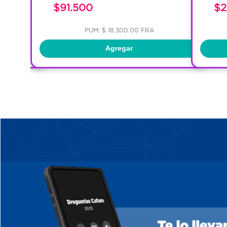
$91.500
$2
PUM: $ 18,300.00 FRA
Agregar