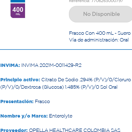
Referencia: 7706263000797
No Disponible
Frasco Con 400 mL - Suero 
Vía de administración: Oral
INVIMA:
INVIMA 2021M-0011429-R2
Principio activo:
Citrato De Sodio .294% (P/V)/0/Cloruro
(P/V)/0/Dextrosa (Glucosa) 1.485% (P/V)/0 Sol Oral
Presentación:
Frasco
Nombre y/o Marca:
Enterolyte
Proveedor:
OPELLA HEALTHCARE COLOMBIA SAS