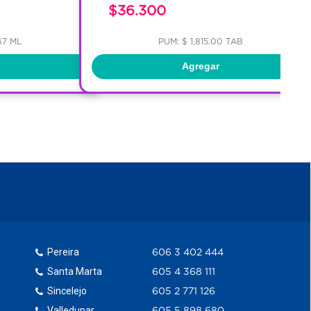
$36.300
67 ML
PUM: $ 1,815.00 TAB
Agregar
Pereira
606 3 402 444
Santa Marta
605 4 368 111
Sincelejo
605 2 771 126
Valledupar
605 5 898 680