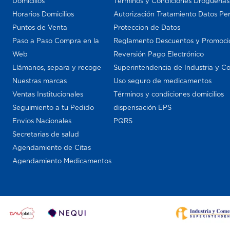
Domicilios
Términos y Condiciones Droguería
Horarios Domicilios
Autorización Tratamiento Datos Pe
Puntos de Venta
Proteccion de Datos
Paso a Paso Compra en la
Reglamento Descuentos y Promoci
Web
Reversión Pago Electrónico
Llámanos, separa y recoge
Superintendencia de Industria y C
Nuestras marcas
Uso seguro de medicamentos
Ventas Institucionales
Términos y condiciones domicilios
Seguimiento a tu Pedido
dispensación EPS
Envios Nacionales
PQRS
Secretarias de salud
Agendamiento de Citas
Agendamiento Medicamentos