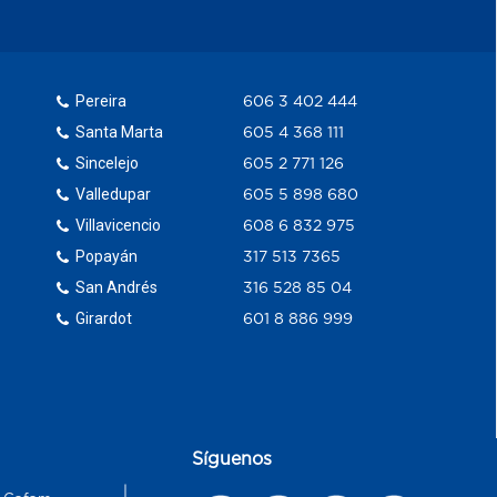
Pereira
606 3 402 444
Santa Marta
605 4 368 111
Sincelejo
605 2 771 126
Valledupar
605 5 898 680
Villavicencio
608 6 832 975
Popayán
317 513 7365
San Andrés
316 528 85 04
Girardot
601 8 886 999
Síguenos