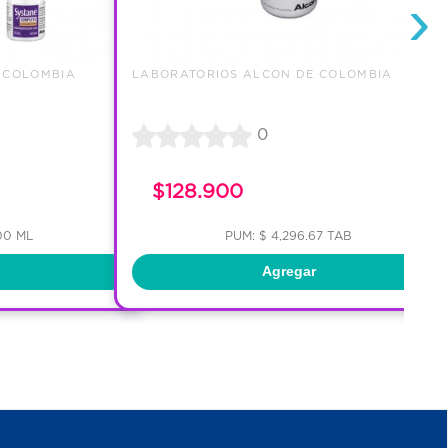
›
 COLOMBIA
LABORATORIOS ALCON DE COLOMBIA
0
$128.900
00 ML
PUM: $ 4,296.67 TAB
Agregar