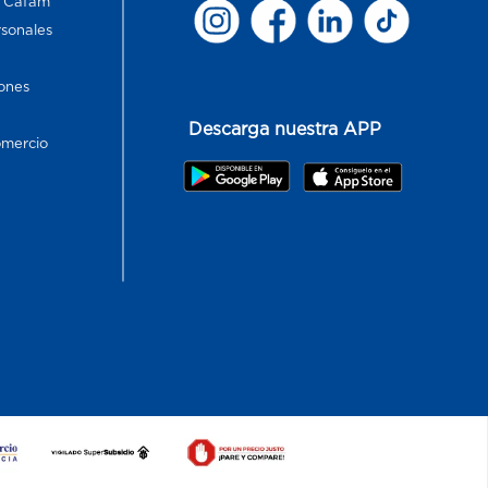
s Cafam
rsonales
ones
Descarga nuestra APP
omercio