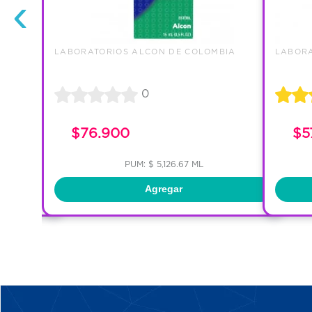
‹
BIA
LABORATORIOS ALCON DE COLOMBIA
LABORA
0
$76.900
$5
PUM: $ 5,126.67 ML
Agregar