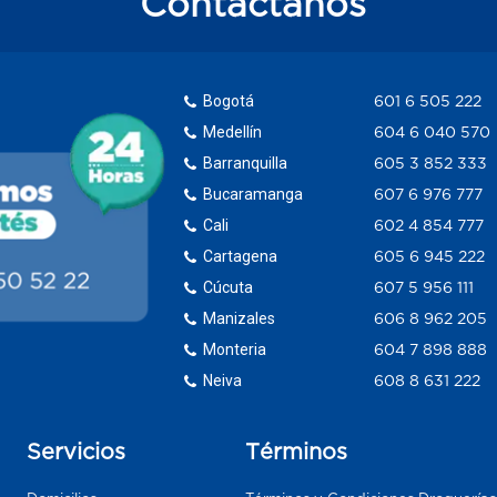
Contáctanos
Bogotá
601 6 505 222
Medellín
604 6 040 570
Barranquilla
605 3 852 333
Bucaramanga
607 6 976 777
Cali
602 4 854 777
Cartagena
605 6 945 222
Cúcuta
607 5 956 111
Manizales
606 8 962 205
Monteria
604 7 898 888
Neiva
608 8 631 222
Servicios
Términos