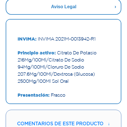
Aviso Legal
INVIMA:
INVIMA 2021M-0013942-R1
Principio activo:
Citrato De Potasio
216Mg/100Ml/Citrato De Sodio
94Mg/100Ml/Cloruro De Sodio
207.6Mg/100Ml/Dextrosa (Glucosa)
2500Mg/100Ml Sol Oral
Presentación:
Frasco
Nombre y/o Marca:
Pediasol
Proveedor:
QUIBI S.A.EN
COMENTARIOS DE ESTE PRODUCTO
↓